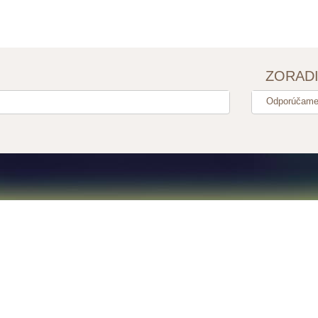
ZORAD
Odporúčam