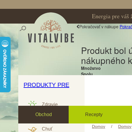
Energia pre váš 
Pokračovať v nákupe
Pokrač
Produkt bol 
nákupného k
Množstvo
Spolu
PRODUKTY PRE
RAW & BIO
CERTIFIKOVANÉ
Zdravie
Obchod
Recepty
Šport
Domov
/
Domov
Chuť