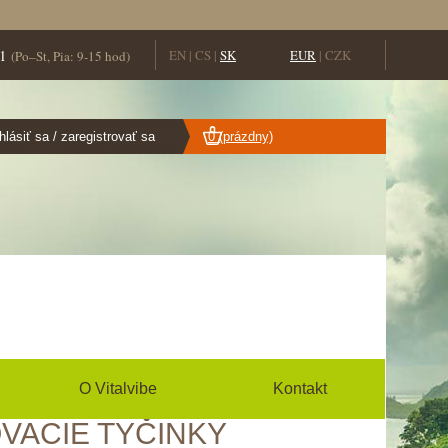
1
EN
|
CS
|
SK
EUR
|
CZK
(Po–St, Pia: 9-15 hod)
hlásiť sa / zaregistrovať sa
0
(prázdny)
O Vitalvibe
Kontakt
VACIE TYČINKY