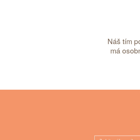
Náš tím p
má osobn