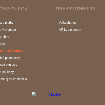
ZÁKAZNÍKOV
PRE PARTNEROV
a a platby
Veľkoobchod
tný program
Affiliate program
ýrobky
ácie
penie od zmluvy
dné podmienky
ové poukazy
é poukazy
ame aj do zahraničia