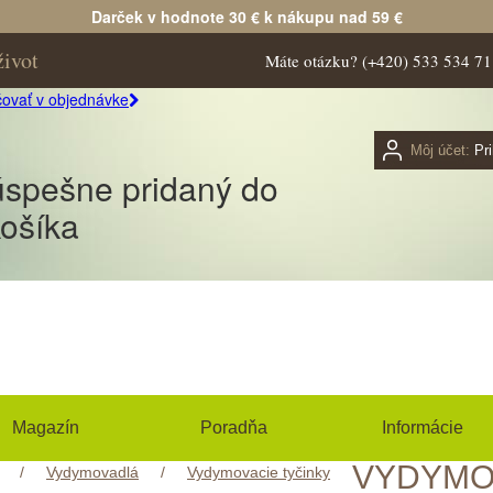
Darček v hodnote 30 € k nákupu nad 59 €
život
Máte otázku?
(+420) 533 534 71
ovať v objednávke
Môj účet:
Pri
úspešne pridaný do
ošíka
Magazín
Poradňa
Informácie
VYDYMO
/
Vydymovadlá
/
Vydymovacie tyčinky