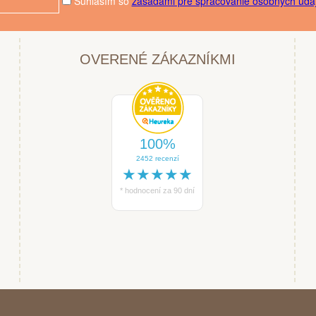
Súhlasím so
zásadami pre spracovanie osobných údaj
OVERENÉ ZÁKAZNÍKMI
100%
2452 recenzí
★★★★★
* hodnocení za 90 dní