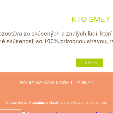
KTO SME?
ozostáva zo skúsených a znalých ľudí, ktorí
é skúsenosti so 100% prírodnou stravou, r
Náš tím
PÁČIA SA VÁM NAŠE ČLÁNKY?
Chcem dostávať zaujímavé články a tipy o zdraví na môj e-mail: