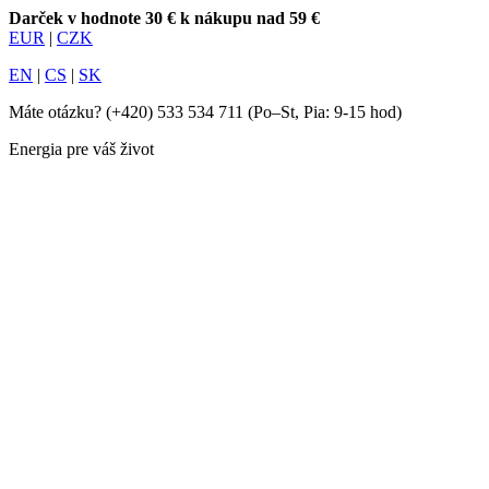
Darček v hodnote 30 € k nákupu nad 59 €
EUR
|
CZK
EN
|
CS
|
SK
Máte otázku?
(+420) 533 534 711
(Po–St, Pia: 9-15 hod)
Energia pre váš život