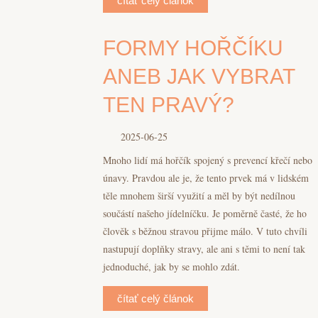
čítať celý článok
FORMY HOŘČÍKU
ANEB JAK VYBRAT
TEN PRAVÝ?
2025-06-25
Mnoho lidí má hořčík spojený s prevencí křečí nebo
únavy. Pravdou ale je, že tento prvek má v lidském
těle mnohem širší využití a měl by být nedílnou
součástí našeho jídelníčku. Je poměrně časté, že ho
člověk s běžnou stravou přijme málo. V tuto chvíli
nastupují doplňky stravy, ale ani s těmi to není tak
jednoduché, jak by se mohlo zdát.
čítať celý článok