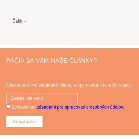
Ďalší »
PÁČIA SA VÁM NAŠE ČLÁNKY?
Chcem dostávať zaujímavé články a tipy o zdraví na môj e-mail:
Súhlasím so
zásadami pre spracovanie osobných údajov.
Registrovať