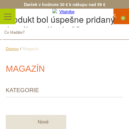
Darček v hodnote 30 € k nákupu nad 59 €
Produkt bol úspešne pridaný
0
do nákupného košíka
Množstvo
Spolu
Pokračovať v nákupe
Pokračovať v objednávke
Domov
/
Magazín
MAGAZÍN
KATEGORIE
Nové