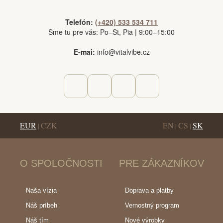
Telefón:
(+420) 533 534 711
Sme tu pre vás: Po–St, Pia | 9:00–15:00
E-mai:
info@vitalvibe.cz
EUR
CZK
EN
CS
SK
|
|
|
O SPOLOČNOSTI
PRE ZÁKAZNÍKOV
Naša vízia
Doprava a platby
Náš príbeh
Vernostný program
Náš tím
Nové výrobky