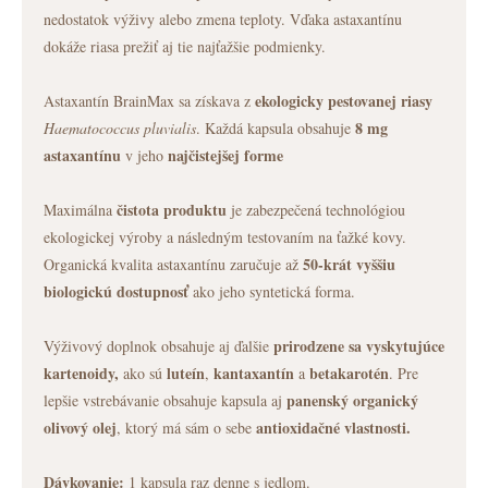
nedostatok výživy alebo zmena teploty. Vďaka astaxantínu
dokáže riasa prežiť aj tie najťažšie podmienky.
ekologicky pestovanej riasy
Astaxantín BrainMax sa získava z
8 mg
Haematococcus pluvialis
. Každá kapsula obsahuje
astaxantínu
najčistejšej forme
v jeho
čistota produktu
Maximálna
je zabezpečená technológiou
ekologickej výroby a následným testovaním na ťažké kovy.
50-krát vyššiu
Organická kvalita astaxantínu zaručuje až
biologickú dostupnosť
ako jeho syntetická forma.
prirodzene sa vyskytujúce
Výživový doplnok obsahuje aj ďalšie
kartenoidy,
luteín
kantaxantín
betakarotén
ako sú
,
a
. Pre
panenský organický
lepšie vstrebávanie obsahuje kapsula aj
olivový olej
antioxidačné vlastnosti.
, ktorý má sám o sebe
Dávkovanie:
1 kapsula raz denne s jedlom.