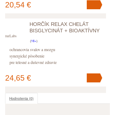
20,54 €
HORČÍK RELAX CHELÁT
V košíku
máte
ks
.
BISGLYCINÁT + BIOAKTÍVNY
NaturLabs
VITAMÍN B6, KAPSULY
(
16×
)
ochrancovia svalov a mozgu
synergické pôsobenie
pre telesné a duševné zdravie
24,65 €
Hodnotenia
(0)
V košíku
máte
ks
.