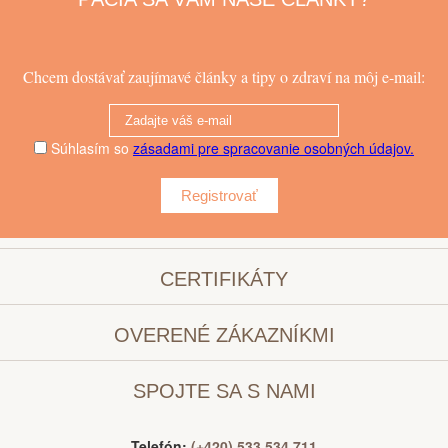
Chcem dostávať zaujímavé články a tipy o zdraví na môj e-mail:
Súhlasím so
zásadami pre spracovanie osobných údajov.
Registrovať
CERTIFIKÁTY
OVERENÉ ZÁKAZNÍKMI
SPOJTE SA S NAMI
Telefón:
(+420) 533 534 711