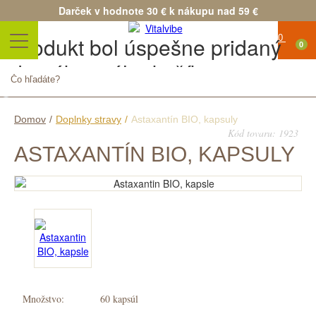
Darček v hodnote 30 € k nákupu nad 59 €
Produkt bol úspešne pridaný
0
do nákupného košíka
Množstvo
Spolu
Pokračovať v nákupe
Pokračovať v objednávke
Domov
/
Doplnky stravy
/
Astaxantín BIO, kapsuly
Kód tovaru: 1923
ASTAXANTÍN BIO, KAPSULY
Množstvo:
60 kapsúl