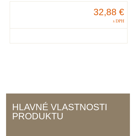
32,88 €
s DPH
V košíku
máte
ks
.
HLAVNÉ VLASTNOSTI
PRODUKTU