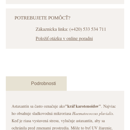
POTREBUJETE POMÔCŤ?
Zákaznícka linka: (+420) 533 534 711
Položiť otázku v online poradni
Podrobnosti
"kráľ karotenoidov"
Astaxantín sa často označuje ako
. Najviac
ho obsahuje sladkovodná mikroriasa
Haematococcus pluvialis
.
Keď je riasa vystavená stresu, vylučuje astaxantín, aby sa
ochránila pred zmenami prostredia. Môže to byť UV žiarenie,