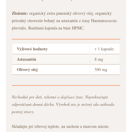
Zloženie:
organický extra panenský olivový olej, organický
prírodný oleorezín bohatý na astaxantín z riasy Haematococcus
pluvialis. Rastlinná kapsula na báze HPMC.
Výživové hodnoty
v 1 kapsule:
Astaxantín
8 mg
Olivový olej
500 mg
Nevhodné pre deti, tehotné a dojčiace ženy. Neprekračujte
odporúčanú dennú dávku. Výrobok nie je určený ako náhrada
pestrej stravy.
Skladujte pri izbovej teplote, na suchom a tmavom mieste.