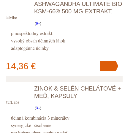
ASHWAGANDHA ULTIMATE BIO
KSM-66® 500 MG EXTRAKT,
Vitalvibe
KAPSULY
(
6×
)
plnospektrálny extrakt
vysoký obsah účinných látok
adaptogénne účinky
14,36 €
ZINOK & SELÉN CHELÁTOVÉ +
V košíku
máte
ks
.
MEĎ, KAPSULY
NaturLabs
(
3×
)
účinná kombinácia 3 minerálov
synergické pôsobenie
pre krásne vlasy, nechty a pleť