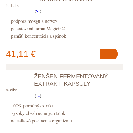
NaturLabs
KOMPLEX, KAPSULY
(
5×
)
podpora mozgu a nervov
patentovaná forma Magtein®
pamäť, koncentrácia a spánok
41,11 €
ŽENŠEN FERMENTOVANÝ
V košíku
máte
ks
.
EXTRAKT, KAPSULY
Vitalvibe
(
1×
)
100% prírodný extrakt
vysoký obsah účinných látok
na celkové posilnenie organizmu