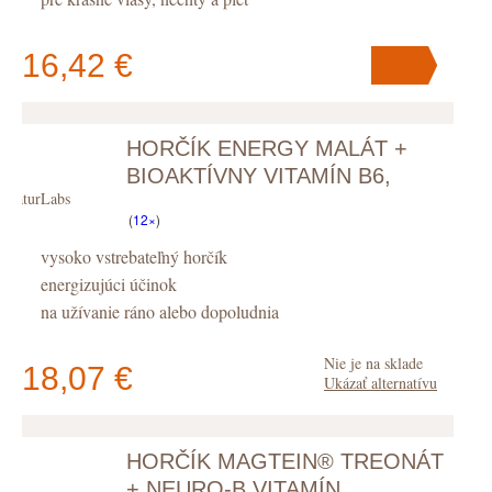
16,42 €
HORČÍK ENERGY MALÁT +
V košíku
máte
ks
.
BIOAKTÍVNY VITAMÍN B6,
NaturLabs
KAPSULY
(
12×
)
vysoko vstrebateľný horčík
energizujúci účinok
na užívanie ráno alebo dopoludnia
Nie je na sklade
18,07 €
Ukázať alternatívu
HORČÍK MAGTEIN® TREONÁT
V košíku
máte
ks
.
+ NEURO-B VITAMÍN