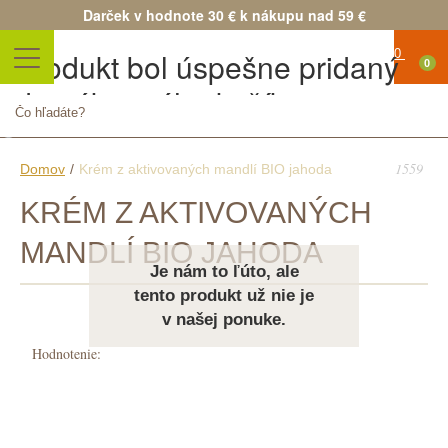
Darček v hodnote 30 € k nákupu nad 59 €
Produkt bol úspešne pridaný
0
do nákupného košíka
Žiadne
Množstvo
produkty
Spolu
Pokračovať v nákupe
Pokračovať v objednávke
1559
Domov
/
Krém z aktivovaných mandlí BIO jahoda
Doprava
KRÉM Z AKTIVOVANÝCH
zdarma!
Doprava
MANDLÍ BIO JAHODA
Je nám to ľúto, ale
0,00 €
tento produkt už nie je
Spolu
v našej ponuke.
Ceny sú
Hodnotenie:
uvedené
vrátane