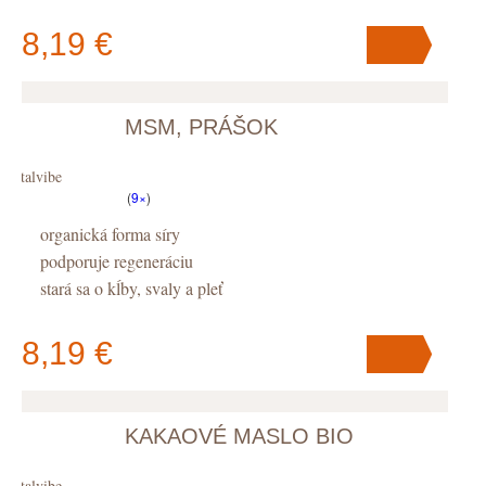
8,19 €
MSM, PRÁŠOK
V košíku
máte
ks
.
Vitalvibe
(
9×
)
organická forma síry
podporuje regeneráciu
stará sa o kĺby, svaly a pleť
8,19 €
KAKAOVÉ MASLO BIO
V košíku
máte
ks
.
Vitalvibe