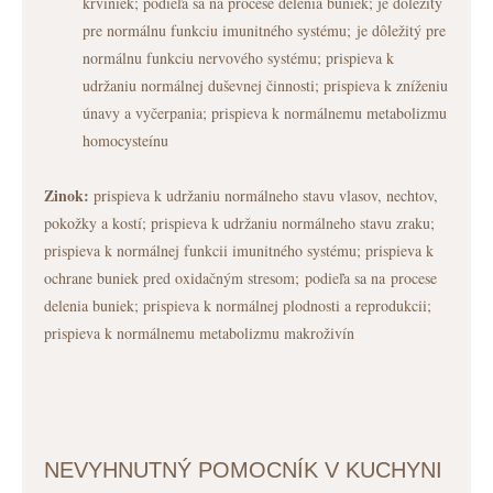
krviniek; podieľa sa na procese delenia buniek; je dôležitý
pre normálnu funkciu imunitného systému; je dôležitý pre
normálnu funkciu nervového systému; prispieva k
udržaniu normálnej duševnej činnosti; prispieva k zníženiu
únavy a vyčerpania; prispieva k normálnemu metabolizmu
homocysteínu
Zinok:
prispieva k udržaniu normálneho stavu vlasov, nechtov,
pokožky a kostí; prispieva k udržaniu normálneho stavu zraku;
prispieva k normálnej funkcii imunitného systému; prispieva k
ochrane buniek pred oxidačným stresom; podieľa sa na procese
delenia buniek; prispieva k normálnej plodnosti a reprodukcii;
prispieva k normálnemu metabolizmu makroživín
NEVYHNUTNÝ POMOCNÍK V KUCHYNI