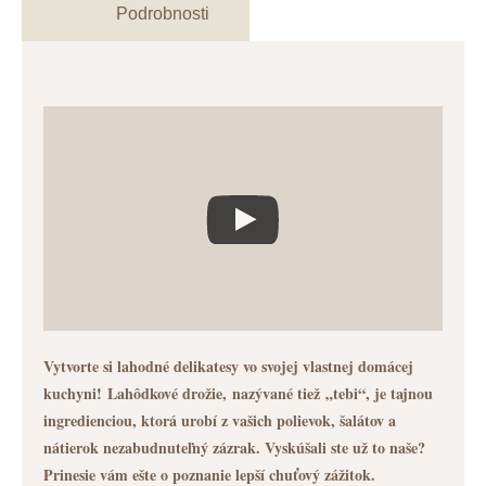
Podrobnosti
Vytvorte si lahodné delikatesy vo svojej vlastnej domácej
kuchyni! Lahôdkové drožie, nazývané tiež „tebi“, je tajnou
ingredienciou, ktorá urobí z vašich polievok, šalátov a
nátierok nezabudnuteľný zázrak. Vyskúšali ste už to naše?
Prinesie vám ešte o poznanie lepší chuťový zážitok.