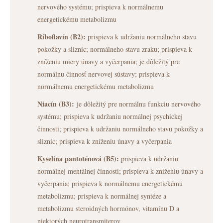
nervového systému; prispieva k normálnemu
energetickému metabolizmu
Riboflavín (B2):
prispieva k udržaniu normálneho stavu
pokožky a slizníc; normálneho stavu zraku; prispieva k
zníženiu miery únavy a vyčerpania; je dôležitý pre
normálnu činnosť nervovej sústavy; prispieva k
normálnemu energetickému metabolizmu
Niacín (B3):
je dôležitý pre normálnu funkciu nervového
systému; prispieva k udržaniu normálnej psychickej
činnosti; prispieva k udržaniu normálneho stavu pokožky a
slizníc; prispieva k zníženiu únavy a vyčerpania
Kyselina pantoténová (B5):
prispieva k udržaniu
normálnej mentálnej činnosti; prispieva k zníženiu únavy a
vyčerpania; prispieva k normálnemu energetickému
metabolizmu; prispieva k normálnej syntéze a
metabolizmu steroidných hormónov, vitamínu D a
niektorých neurotransmiterov