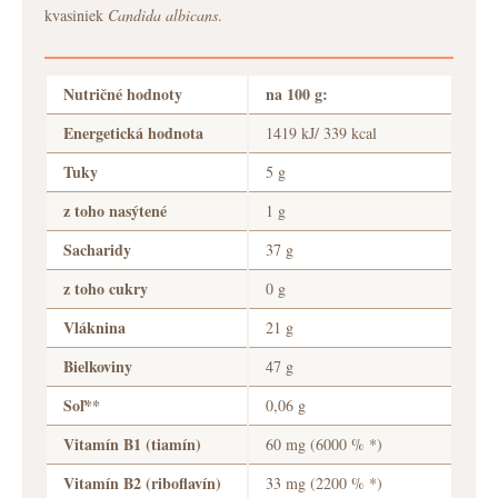
kvasiniek
Candida albicans
.
Nutričné hodnoty
na 100 g:
Energetická hodnota
1419 kJ/ 339 kcal
Tuky
5 g
z toho nasýtené
1 g
Sacharidy
37 g
z toho cukry
0 g
Vláknina
21 g
Bielkoviny
47 g
Soľ**
0,06 g
Vitamín B1 (tiamín)
60 mg (6000 % *)
Vitamín B2 (riboflavín)
33 mg (2200 % *)