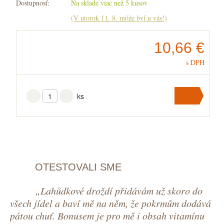
Dostupnosť:
Na sklade viac než 5 kusov
(V utorok 11. 8. môže byť u vás!)
10,66 €
s DPH
ks
Vložiť
do
košíka
V košíku
máte
ks
.
OTESTOVALI SME
„Lahůdkové droždí přidávám už skoro do
všech jídel a baví mě na něm, že pokrmům dodává
pátou chuť. Bonusem je pro mě i obsah vitamínu