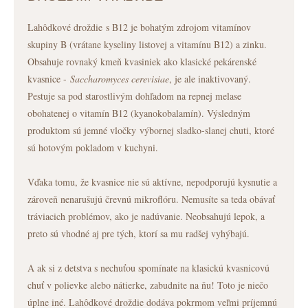
Lahôdkové droždie s B12 je bohatým
zdrojom vitamínov
skupiny B (vrátane kyseliny listovej a vitamínu B12) a zinku
.
Obsahuje rovnaký kmeň kvasiniek ako klasické pekárenské
kvasnice -
Saccharomyces cerevisiae
, je ale inaktivovaný.
Pestuje sa pod starostlivým dohľadom na repnej melase
obohatenej o vitamín B12 (kyanokobalamín).
Výsledným
produktom sú jemné vločky výbornej sladko-slanej chuti, ktoré
sú hotovým pokladom v kuchyni.
Vďaka tomu, že kvasnice nie sú aktívne, nepodporujú kysnutie a
zároveň nenarušujú črevnú mikroflóru. Nemusíte sa teda obávať
tráviacich problémov, ako je nadúvanie. Neobsahujú lepok, a
preto sú vhodné aj pre tých, ktorí sa mu radšej vyhýbajú.
A ak si z detstva s nechuťou spomínate na klasickú kvasnicovú
chuť v polievke alebo nátierke, zabudnite na ňu! Toto je niečo
úplne iné. Lahôdkové droždie dodáva pokrmom veľmi príjemnú