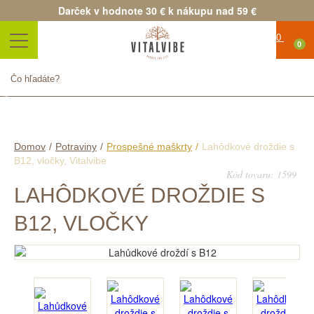
Darček v hodnote 30 € k nákupu nad 59 €
0
Produkt bol úspešne pridaný
do nákupného košíka
Množstvo
Spolu
Pokračovať v nákupe
Pokračovať v objednávke
Domov
/
Potraviny
/
Prospešné maškrty
/
Lahôdkové droždie s
B12, vločky, Vitalvibe
Kód tovaru: 1599
LAHÔDKOVÉ DROŽDIE S
B12, VLOČKY