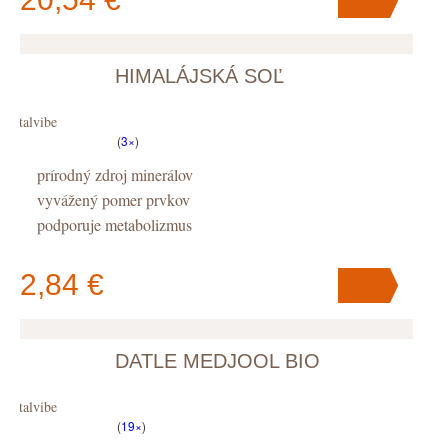
HIMALÁJSKÁ SOĽ
V košíku
máte
ks
.
Vitalvibe
(
3×
)
prírodný zdroj minerálov
vyvážený pomer prvkov
podporuje metabolizmus
2,84 €
DATLE MEDJOOL BIO
V košíku
máte
ks
.
Vitalvibe
(
19×
)