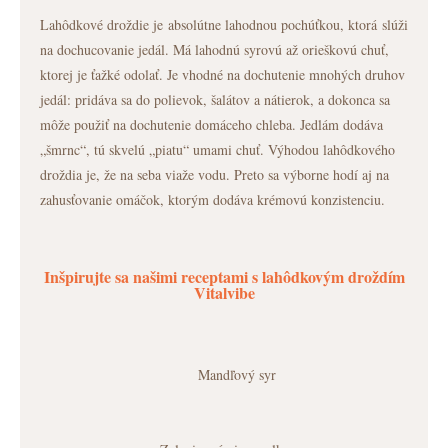
Lahôdkové droždie je absolútne lahodnou pochúťkou, ktorá slúži
na dochucovanie jedál. Má lahodnú syrovú až orieškovú chuť,
ktorej je ťažké odolať. Je vhodné na dochutenie mnohých druhov
jedál: pridáva sa do polievok, šalátov a nátierok, a dokonca sa
môže použiť na dochutenie domáceho chleba. Jedlám dodáva
„šmrnc“, tú skvelú „piatu“ umami chuť. Výhodou lahôdkového
droždia je, že na seba viaže vodu. Preto sa výborne hodí aj na
zahusťovanie omáčok, ktorým dodáva krémovú konzistenciu.
Inšpirujte sa našimi receptami s lahôdkovým droždím
Vitalvibe
Mandľový syr