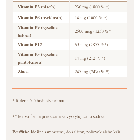
Vitamín B3 (niacín)
236 mg (1800 % *)
Vitamín B6 (pyridoxín)
14 mg (1000 % *)
Vitamín B9 (kyselina
2500 mcg (1250 %*)
listová)
Vitamín B12
69 mcg (2875 %*)
Vitamín B5 (kyselina
14 mg (212 % *)
pantoténová)
Zinok
247 mg (2470 % *)
* Referenčné hodnoty príjmu
** len vo forme prirodzene sa vyskytujúceho sodíka
Použitie:
Ideálne samostatne, do šalátov, polievok alebo kaší.