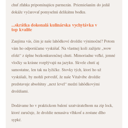
chuť zľahka pripomínajúcu parmezán. Priemiešaním do jedál
dokáže vyčarovať pomyselnú delikátnu bodku.
...skrátka dokonalá kulinárska vychytávka v
top kvalite
Zaujíma vás, čím je naše lahôdkové droždie výnimočné? Potom
vám ho odporúčame vyskúšať. Na vlastnej koži zažijete „wow
efekt“ z úplne bezkonkurenčnej chuti. Mimoriadne veľké, jemné
vločky sa krásne rozplývajú na jazyku. Skvele chutí aj
samostatne, len tak na lyžičke. Stovky tých, ktorí ho už
vyskúšali, by mohli potvrdiť, že naše Vitalvibe droždie
predstavuje absolútny „next level“ medzi lahôdkovými
droždiami.
Dodávame ho v praktickom balení uzatvárateľnom na zip lock,
ktoré zaručuje, že droždie nenasáva vlhkosť a zostane dlho
sypké.