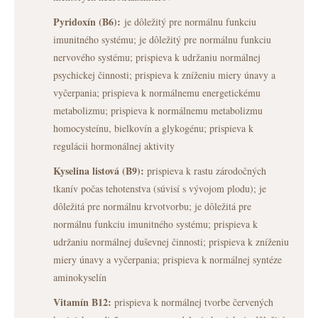
Pyridoxín (B6):
je dôležitý pre normálnu funkciu
imunitného systému; je dôležitý pre normálnu funkciu
nervového systému; prispieva k udržaniu normálnej
psychickej činnosti; prispieva k zníženiu miery únavy a
vyčerpania; prispieva k normálnemu energetickému
metabolizmu; prispieva k normálnemu metabolizmu
homocysteínu, bielkovín a glykogénu; prispieva k
regulácii hormonálnej aktivity
Kyselina listová (B9):
prispieva k rastu zárodočných
tkanív počas tehotenstva (súvisí s vývojom plodu); je
dôležitá pre normálnu krvotvorbu; je dôležitá pre
normálnu funkciu imunitného systému; prispieva k
udržaniu normálnej duševnej činnosti; prispieva k zníženiu
miery únavy a vyčerpania; prispieva k normálnej syntéze
aminokyselín
Vitamín B12:
prispieva k normálnej tvorbe červených