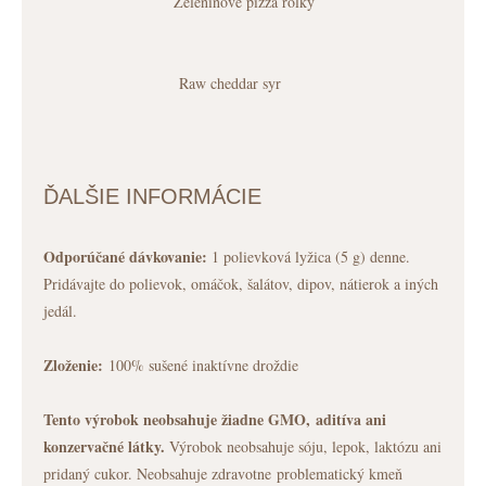
Zeleninové pizza rolky
Raw cheddar syr
ĎALŠIE INFORMÁCIE
Odporúčané dávkovanie:
1 polievková lyžica (5 g) denne.
Pridávajte do polievok, omáčok, šalátov, dipov, nátierok a iných
jedál.
Zloženie:
100% sušené inaktívne droždie
Tento výrobok neobsahuje žiadne GMO, aditíva ani
konzervačné látky.
Výrobok neobsahuje sóju, lepok, laktózu ani
pridaný cukor. Neobsahuje zdravotne problematický kmeň