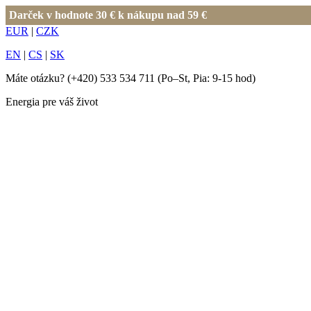
Darček v hodnote 30 € k nákupu nad 59 €
EUR
|
CZK
EN
|
CS
|
SK
Máte otázku?
(+420) 533 534 711
(Po–St, Pia: 9-15 hod)
Energia pre váš život