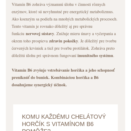
Vitamín B6 zohráva významnú úlohu v činnosti rôznych
enzýmov, ktoré sú nevyhnutné pre energetický metabolizmus.
Ako koenzým sa podieľa na mnohých metabolických procesoch.
Tento vitamín je rovnako dôležitý aj pre správnu
nervovej sústavy
funkciu
. Znižuje mieru únavy a vyčerpania a
zdraviu pokožky
okrem toho prospieva
. Je dôležitý pre tvorbu
červených krviniek a tiež pre tvorbu protilátok. Zohráva preto
imunitného systému
dôležitú úlohu pri správnom fungovaní
.
Vitamín B6 zvyšuje vstrebávanie horčíka a jeho schopnosť
preniknúť do buniek. Kombináciou horčíka a B6
dosahujeme synergický účinok.
KOMU KAŽDÉMU CHELÁTOVÝ
HORČÍK S VITAMÍNOM B6