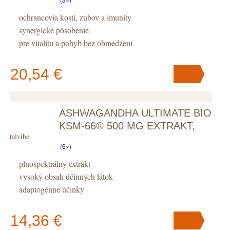
ochrancovia kostí, zubov a imunity
synergické pôsobenie
pre vitalitu a pohyb bez obmedzení
20,54 €
ASHWAGANDHA ULTIMATE BIO
V košíku
máte
ks
.
KSM-66® 500 MG EXTRAKT,
Vitalvibe
KAPSULY
(
6×
)
plnospektrálny extrakt
vysoký obsah účinných látok
adaptogénne účinky
14,36 €