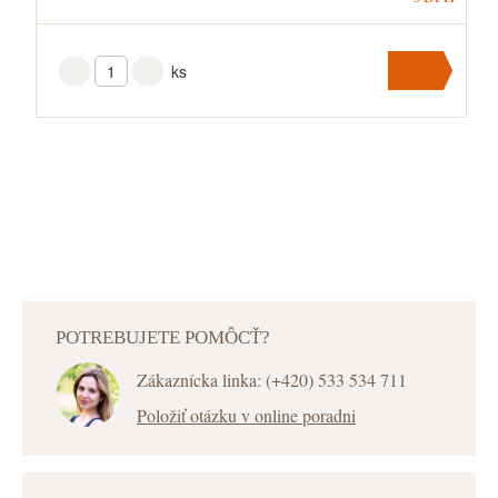
ks
Vložiť
do
košíka
V košíku
máte
ks
.
POTREBUJETE POMÔCŤ?
Zákaznícka linka: (+420) 533 534 711
Položiť otázku v online poradni