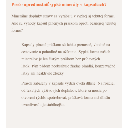
Prečo uprednostniť sypké minerály v kapsuliach?
Minerálne doplnky stravy sa vyrábajú v sypkej aj tekutej forme.
Aké sú výhody kapsúl plnených práškom oproti bežnejšej tekutej
forme?
Kapsuly plnené práškom sú ľahko prenosné, vhodné na
cestovanie a pohodlné na užívanie. Sypká forma našich
minerálov je len čistým práškom bez prídavných
látok, tým pádom neobsahuje žiadne plnidlá, konzervačné
látky ani neaktívne zložky.
Prášok zabalený v kapsule vydrží oveľa dlhšie. Na rozdiel
od tekutých výživových doplnkov, ktoré sa musia po
otvorení rýchlo spotrebovať, prášková forma má dlhšiu
trvanlivosť a je stabilnejšia.