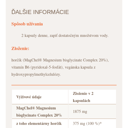
ĎALŠIE INFORMÁCIE
Spôsob užívania
2 kapsuly denne, zapiť dostatočným množstvom vody.
Zloženie:
horčík (MagChel® Magnesium bisglycinate Complex 20%),
vitamín B6 (pyridoxal-5-fosfát), vegánska kapsula z
hydroxypropylmethylcelulózy.
Zloženie v 2
Výživové údaje
kapsulách
MagChel® Magnesium
1875 mg
bisglycinate Complex 20%
z toho elementárny horčík
375 mg (100 %)*