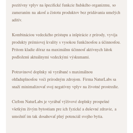
pozitívny vplyv na špecifické funkcie ľudského organizmu, so
zameraním na akosť a čistotu produktov bez pridávania umelých
aditív.
Kombináciou vedeckého prístupu a inšpirácie z prírody, vyvíja
produkty prémiovej kvality s vysokou funkčnosťou a účinnosťou.
Pritom kladie dôraz na maximálnu účinnosť aktívnych látok
podloženú aktuálnymi vedeckými výskumami.
Potravinové doplnky sú vyrábané s maximálnou
ohľaduplnosťou voči prírodným zdrojom. Firma NaturLabs sa
snaží minimalizovať svoj negatívny vplyv na životné prostredie.
Cieľom NaturLabs je vyrábať výživové doplnky prospešné
všetkým živým bytostiam pre ich fyzické a duševné zdravie, a
umožniť im tak dosahovať plný potenciál svojho bytia.