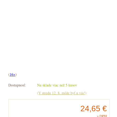
(
16×
)
Dostupnosť:
Na sklade viac než 5 kusov
(V stredu 12. 8. môže byť u vás!)
24,65 €
s DPH