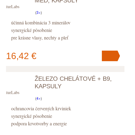
MEĎ, KAPSULY
NaturLabs
(
3×
)
účinná kombinácia 3 minerálov
synergické pôsobenie
pre krásne vlasy, nechty a pleť
16,42 €
ŽELEZO CHELÁTOVÉ + B9,
V košíku
máte
ks
.
KAPSULY
NaturLabs
(
4×
)
ochrancovia červených krviniek
synergické pôsobenie
podpora krvotvorby a energie