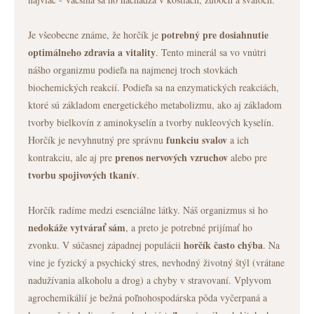
potrebný pre dosiahnutie
Je všeobecne známe, že horčík je
optimálneho zdravia a vitality
. Tento minerál sa vo vnútri
nášho organizmu podieľa na najmenej troch stovkách
biochemických reakcií. Podieľa sa na enzymatických reakciách,
ktoré sú základom energetického metabolizmu, ako aj základom
tvorby bielkovín z aminokyselín a tvorby nukleových kyselín.
funkciu svalov
Horčík je nevyhnutný pre správnu
a ich
prenos nervových vzruchov
kontrakciu, ale aj pre
alebo pre
tvorbu spojivových tkanív
.
Horčík radíme medzi esenciálne látky. Náš organizmus si ho
nedokáže vytvárať sám
, a preto je potrebné prijímať ho
horčík často chýba
zvonku. V súčasnej západnej populácii
. Na
vine je fyzický a psychický stres, nevhodný životný štýl (vrátane
nadužívania alkoholu a drog) a chyby v stravovaní. Vplyvom
agrochemikálií je bežná poľnohospodárska pôda vyčerpaná a