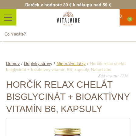
Darček v hodnote 30 € k nákupu nad 59 €
0
Produkt bol úspešne pridaný
do nákupného košíka
Množstvo
Spolu
Pokračovať v nákupe
Pokračovať v objednávke
Domov
/
Doplnky stravy
/
Minerálne látky
/
Horčík relax chelát
bisglycinát + bioaktívny vitamín B6, kapsuly, NaturLabs
Kód tovaru: 1716
HORČÍK RELAX CHELÁT
BISGLYCINÁT + BIOAKTÍVNY
VITAMÍN B6, KAPSULY