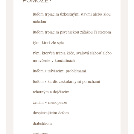
POMÔŽE?
ľuďom trpiacim úzkostnými stavmi alebo zlou
náladou
ľuďom trpiacim psychickou záťažou či stresom
tým, ktorí zle spia
tým, ktorých trápia kŕče, svalová slabosť alebo
mravčenie v končatinách
ľuďom s tráviacimi problémami
ľuďom s kardiovaskulárnymi poruchami
tehotným a dojčiacim
ženám v menopauze
dospievajúcim deťom
diabetikom
seniorom