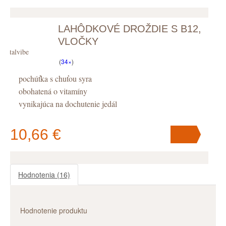
LAHÔDKOVÉ DROŽDIE S B12,
V košíku
máte
ks
.
VLOČKY
Vitalvibe
(
34×
)
pochúťka s chuťou syra
obohatená o vitamíny
vynikajúca na dochutenie jedál
10,66 €
Hodnotenia
(16)
V košíku
máte
ks
.
Hodnotenie produktu