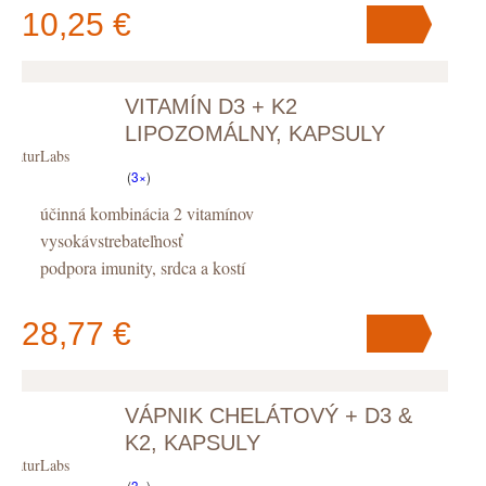
10,25 €
VITAMÍN D3 + K2
V košíku
máte
ks
.
LIPOZOMÁLNY, KAPSULY
NaturLabs
(
3×
)
účinná kombinácia 2 vitamínov
vysokávstrebateľnosť
podpora imunity, srdca a kostí
28,77 €
VÁPNIK CHELÁTOVÝ + D3 &
V košíku
máte
ks
.
K2, KAPSULY
NaturLabs
(
3×
)