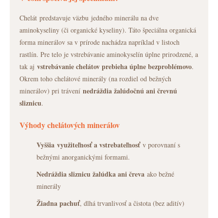
Chelát predstavuje väzbu jedného minerálu na dve
aminokyseliny (či organické kyseliny). Táto špeciálna organická
forma minerálov sa v prírode nachádza napríklad v listoch
rastlín. Pre telo je vstrebávanie aminokyselín úplne prirodzené, a
vstrebávanie chelátov prebieha úplne bezproblémovo
tak aj
.
Okrem toho chelátové minerály (na rozdiel od bežných
nedráždia žalúdočnú ani črevnú
minerálov) pri trávení
sliznicu
.
Výhody chelátových minerálov
Vyššia využiteľnosť a vstrebateľnosť
v porovnaní s
bežnými anorganickými formami.
Nedráždia sliznicu žalúdka ani čreva
ako bežné
minerály
Žiadna pachuť
, dlhá trvanlivosť a čistota (bez aditív)