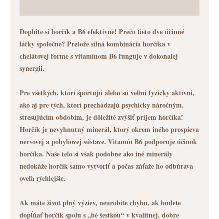
Doplňte si horčík a B6 efektívne! Prečo tieto dve účinné
látky spoločne? Pretože silná kombinácia horčíka v
chelátovej forme s vitamínom B6 funguje v dokonalej
synergii.
Pre všetkých, ktorí športujú alebo sú veľmi fyzicky aktívni,
ako aj pre tých, ktorí prechádzajú psychicky náročným,
stresujúcim obdobím, je dôležité zvýšiť príjem horčíka!
Horčík je nevyhnutný minerál, ktorý okrem iného prospieva
nervovej a pohybovej sústave. Vitamín B6 podporuje účinok
horčíka. Naše telo si však podobne ako iné minerály
nedokáže horčík samo vytvoriť a počas záťaže ho odbúrava
oveľa rýchlejšie.
Ak máte život plný výziev, neurobíte chybu, ak budete
dopĺňať horčík spolu s „bé šestkou“ v kvalitnej, dobre