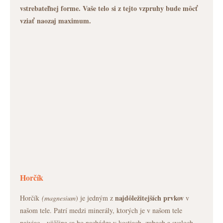
vstrebateľnej forme. Vaše telo si z tejto vzpruhy bude môcť
vziať naozaj maximum.
Horčík
najdôležitejších prvkov
Horčík
(magnesium
) je jedným z
v
našom tele. Patrí medzi minerály, ktorých je v našom tele
najviac - väčšina sa ho nachádza v kostiach, zuboch a svaloch.