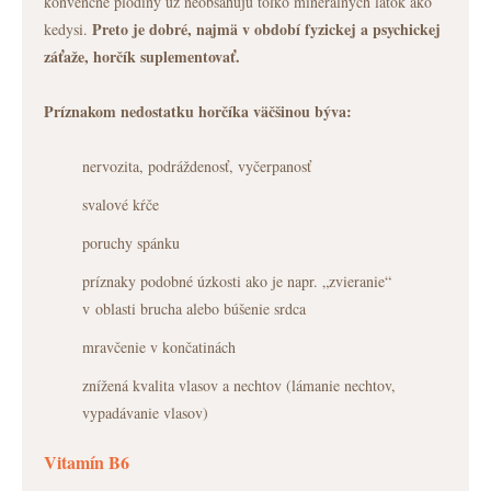
konvenčné plodiny už neobsahujú toľko minerálnych látok ako
Preto je dobré, najmä v období fyzickej a psychickej
kedysi.
záťaže, horčík suplementovať.
Príznakom nedostatku horčíka väčšinou býva:
nervozita, podráždenosť, vyčerpanosť
svalové kŕče
poruchy spánku
príznaky podobné úzkosti ako je napr. „zvieranie“
v oblasti brucha alebo búšenie srdca
mravčenie v končatinách
znížená kvalita vlasov a nechtov (lámanie nechtov,
vypadávanie vlasov)
Vitamín B6