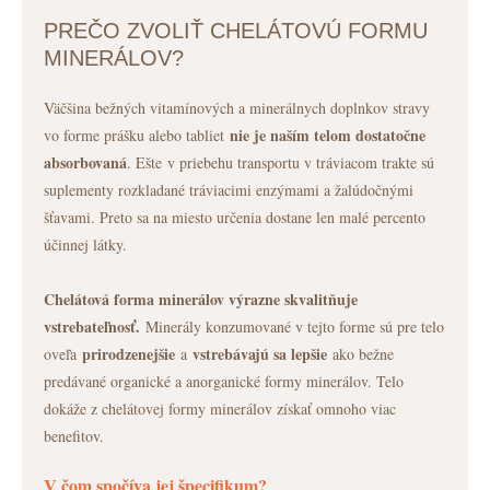
PREČO ZVOLIŤ CHELÁTOVÚ FORMU
MINERÁLOV?
Väčšina bežných vitamínových a minerálnych doplnkov stravy
nie je naším telom dostatočne
vo forme prášku alebo tabliet
absorbovaná
. Ešte v priebehu transportu v tráviacom trakte sú
suplementy rozkladané tráviacimi enzýmami a žalúdočnými
šťavami. Preto sa na miesto určenia dostane len malé percento
účinnej látky.
Chelátová forma minerálov výrazne skvalitňuje
vstrebateľnosť.
Minerály konzumované v tejto forme sú pre telo
prirodzenejšie
vstrebávajú sa lepšie
oveľa
a
ako bežne
predávané organické a anorganické formy minerálov. Telo
dokáže z chelátovej formy minerálov získať omnoho viac
benefitov.
V čom spočíva jej špecifikum?