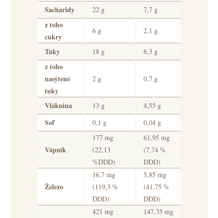
Sacharidy
22 g
7,7 g
z toho
6 g
2,1 g
cukry
Tuky
18 g
6,3 g
z toho
nasýtené
2 g
0,7 g
tuky
Vláknina
13 g
4,55 g
Soľ
0,1 g
0,04 g
177 mg
61,95 mg
Vápnik
(22,13
(7,74 %
%DDD)
DDD)
16,7 mg
5,85 mg
Železo
(119,3 %
(41,75 %
DDD)
DDD)
421 mg
147,35 mg