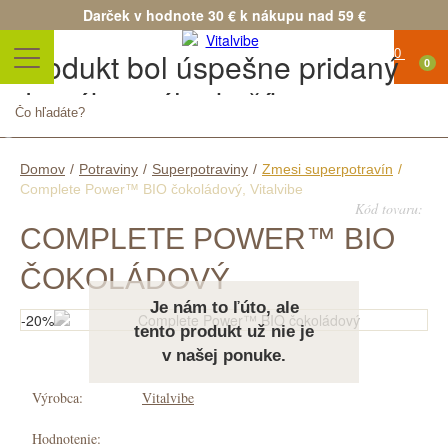
Darček v hodnote 30 € k nákupu nad 59 €
Produkt bol úspešne pridaný
0
do nákupného košíka
Množstvo
Spolu
Pokračovať v nákupe
Pokračovať v objednávke
Domov
/
Potraviny
/
Superpotraviny
/
Zmesi superpotravín
/
Complete Power™ BIO čokoládový, Vitalvibe
Kód tovaru:
COMPLETE POWER™ BIO
ČOKOLÁDOVÝ
Je nám to ľúto, ale
-20%
tento produkt už nie je
v našej ponuke.
Výrobca:
Vitalvibe
Hodnotenie: