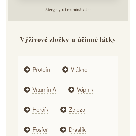
Alergény a kontraindikácie
Výživové zložky a účinné látky
Proteín
Vlákno
✚
✚
Vitamín A
Vápnik
✚
✚
Horčík
Železo
✚
✚
Fosfor
Draslík
✚
✚