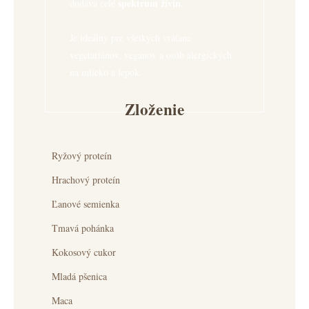
spektrum živín
dodáva celé
.
Je ideálny pre všetkých vrátane
vegetariánov, vegánov a osôb alergických
na mlieko a lepok.
Zloženie
Ryžový proteín
Hrachový proteín
Ľanové semienka
Tmavá pohánka
Kokosový cukor
Mladá pšenica
Maca