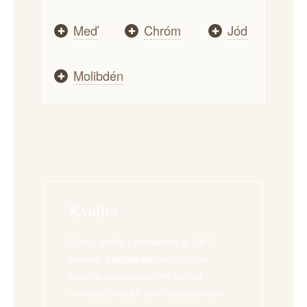
Meď
Chróm
Jód
✚
✚
✚
Molibdén
✚
Kvalita
Všetky zložky v produktoch sú 100 %
organické
prírodné a
a prešli veľmi
šetrným spracovaním, aby vznikol
vyvážený produkt, ktorý ľudskému telu