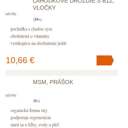
LAHÔDKOVÉ DROŽDIE S B12,
VLOČKY
Vitalvibe
(
34×
)
pochúťka s chuťou syra
obohatená o vitamíny
vynikajúca na dochutenie jedál
10,66 €
MSM, PRÁŠOK
V košíku
máte
ks
.
Vitalvibe
(
9×
)
organická forma síry
podporuje regeneráciu
stará sa o kĺby, svaly a pleť