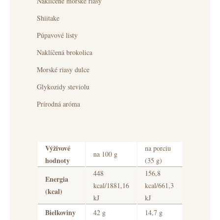
Naklíčené morské riasy
Shiitake
Púpavové listy
Naklíčená brokolica
Morské riasy dulce
Glykozidy steviolu
Prírodná aróma
Výživové
na porciu
na 100 g
hodnoty
(35 g)
448
156,8
Energia
kcal/1881,16
kcal/661,3
(kcal)
kJ
kJ
Bielkoviny
42 g
14,7 g