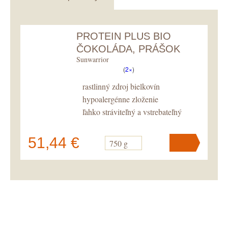
PROTEIN PLUS BIO
ČOKOLÁDA, PRÁŠOK
Sunwarrior
(
2×
)
rastlinný zdroj bielkovín
hypoalergénne zloženie
ľahko stráviteľný a vstrebateľný
51,44 €
750 g
V košíku
máte
ks
.