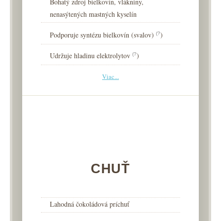
Bohatý zdroj bielkovín, vlákniny,
nenasýtených mastných kyselín
Podporuje syntézu bielkovín (svalov)
)
(?
Udržuje hladinu elektrolytov
)
(?
Viac...
CHUŤ
Lahodná čokoládová príchuť