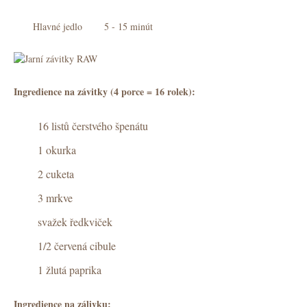
DPH
Hlavné jedlo
5 - 15 minút
Objedna
Ingredience na závitky (4 porce = 16 rolek):
16 listů čerstvého špenátu
1 okurka
2 cuketa
3 mrkve
svažek ředkviček
1/2 červená cibule
1 žlutá paprika
Ingredience na zálivku: