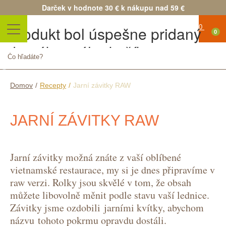
Darček v hodnote 30 € k nákupu nad 59 €
Produkt bol úspešne pridaný
0
do nákupného košíka
Žiadne
Množstvo
produkty
Spolu
DO
Pokračovať v nákupe
Pokračovať v objednávke
Domov
/
Recepty
/
Jarní závitky RAW
ZD
JARNÍ ZÁVITKY RAW
Doprava
0,0
Jarní závitky možná znáte z vaší oblíbené
€
vietnamské restaurace, my si je dnes připravíme v
Spolu
raw verzi. Rolky jsou skvělé v tom, že obsah
Ceny sú
můžete libovolně měnit podle stavu vaší lednice.
Závitky jsme ozdobili jarními kvítky, abychom
uvedené
názvu tohoto pokrmu opravdu dostáli.
vrátane