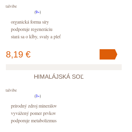
Vitalvibe
(
9×
)
organická forma síry
podporuje regeneráciu
stará sa o kĺby, svaly a pleť
8,19 €
HIMALÁJSKÁ SOĽ
V košíku
máte
ks
.
Vitalvibe
(
3×
)
prírodný zdroj minerálov
vyvážený pomer prvkov
podporuje metabolizmus