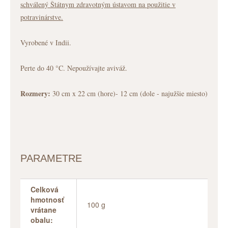
schválený Štátnym zdravotným ústavom na použitie v
potravinárstve.
Vyrobené v Indii.
Perte do 40 °C. Nepoužívajte aviváž.
Rozmery:
30 cm x 22 cm (hore)- 12 cm (dole - najužšie miesto)
PARAMETRE
Celková
hmotnosť
100 g
vrátane
obalu: