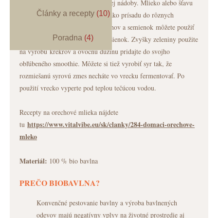
nechajte tekutinu vytekať do veľkej nádoby. Mlieko alebo šťavu
Články a recepty
(10)
môžete ihneď vypiť alebo použiť ako prísadu do rôznych
receptov. Zvyšky vlákniny z orechov a semienok môžete použiť
Poradna
(4)
na korpus torty, do kaše alebo sušienok. Zvyšky zeleniny použite
na výrobu krekrov a ovocnú dužinu pridajte do svojho
obľúbeného smoothie. Môžete si tiež vyrobiť syr tak, že
rozmiešanú syrovú zmes necháte vo vrecku fermentovať. Po
použití vrecko vyperte pod teplou tečúcou vodou.
Recepty na orechové mlieka nájdete
https://www.vitalvibe.eu/sk/clanky/284-domaci-orechove-
tu
mleko
Materiál:
100 % bio bavlna
PREČO BIOBAVLNA?
Konvenčné pestovanie bavlny a výroba bavlnených
odevov majú negatívny vplyv na životné prostredie aj