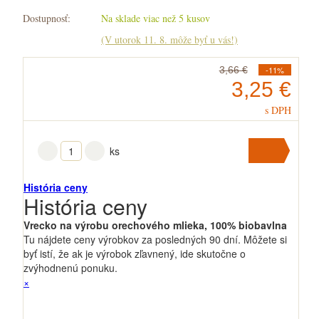
Dostupnosť:
Na sklade viac než 5 kusov
(V utorok 11. 8. môže byť u vás!)
3,66 €
-11%
3,25 €
s DPH
ks
Vložiť
do
História ceny
História ceny
košíka
V košíku
máte
ks
.
Vrecko na výrobu orechového mlieka, 100% biobavlna
Tu nájdete ceny výrobkov za posledných 90 dní. Môžete si
byť istí, že ak je výrobok zľavnený, ide skutočne o
zvýhodnenú ponuku.
×