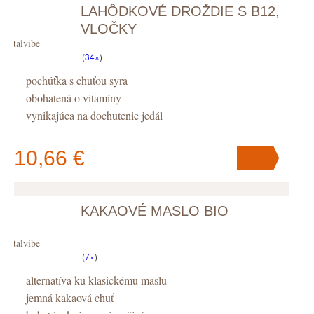
LAHÔDKOVÉ DROŽDIE S B12,
VLOČKY
Vitalvibe
(
34×
)
pochúťka s chuťou syra
obohatená o vitamíny
vynikajúca na dochutenie jedál
10,66 €
KAKAOVÉ MASLO BIO
V košíku
máte
ks
.
Vitalvibe
(
7×
)
alternatíva ku klasickému maslu
jemná kakaová chuť