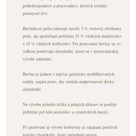
poľnohospodárov a pracovníkov, ktorých textilný
priemysel živí.
Bavlníkové polia zaberajú necelé 3 % svetovej obrábanej
pôdy, ale spotrebujú približne 25 % všetkých insekticídov
a 10 % všetkých herbicídov. Pre pestovanie bavlny sa vo
veľkom používajú chemikálie, ktoré sú v potravinárskej
výrobe zakázané.
Bavlna je jednou z najviac geneticky modifikovaných
rastlín, najmä preto, aby znášala nadpriemerné dávky
chemikálií.
Na výrobu jedného trička a jedných džínsov sa použije
približne pol kila pesticídov a syntetických hnojív.
Pri pestovaní aj výrobe biobavlny je zakázané používať
toxické chemikálie, ktoré spôsobujú otravu