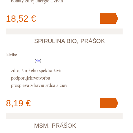
bohatý zdroj energie a živín
18,52 €
SPIRULINA BIO, PRÁŠOK
V košíku
máte
ks
.
Vitalvibe
(
4×
)
zdroj širokého spektra živín
podporujekrvotvorbu
prospieva zdraviu srdca a ciev
8,19 €
MSM, PRÁŠOK
V košíku
máte
ks
.