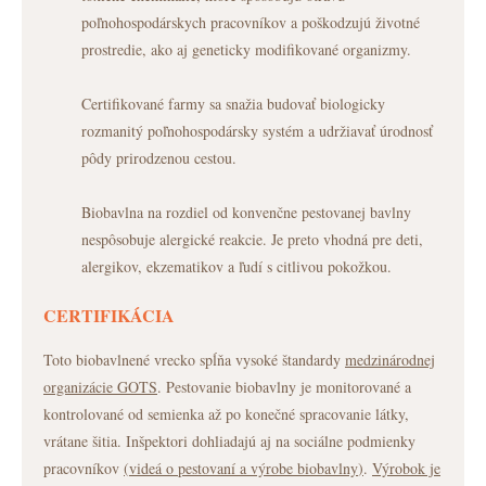
poľnohospodárskych pracovníkov a poškodzujú životné
prostredie, ako aj geneticky modifikované organizmy.
Certifikované farmy sa snažia budovať biologicky
rozmanitý poľnohospodársky systém a udržiavať úrodnosť
pôdy prirodzenou cestou.
Biobavlna na rozdiel od konvenčne pestovanej bavlny
nespôsobuje alergické reakcie. Je preto vhodná pre deti,
alergikov, ekzematikov a ľudí s citlivou pokožkou.
CERTIFIKÁCIA
Toto biobavlnené vrecko spĺňa vysoké štandardy
medzinárodnej
organizácie GOTS
. Pestovanie biobavlny je monitorované a
kontrolované od semienka až po konečné spracovanie látky,
vrátane šitia. Inšpektori dohliadajú aj na sociálne podmienky
pracovníkov
(
videá o pestovaní a výrobe biobavlny
)
.
Výrobok je