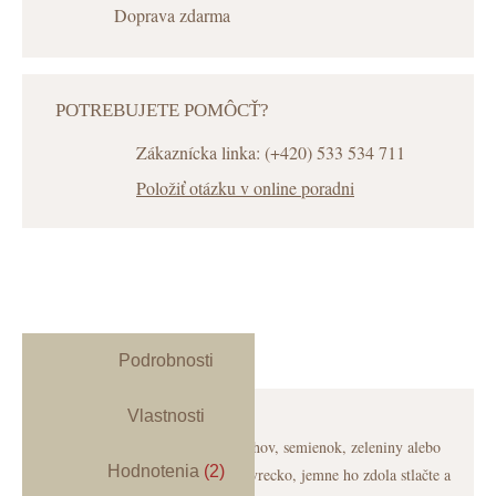
Doprava zdarma
POTREBUJETE POMÔCŤ?
Zákaznícka linka: (+420) 533 534 711
Položiť otázku v online poradni
Podrobnosti
Vlastnosti
Použitie:
Najprv vytvorte z orechov, semienok, zeleniny alebo
Hodnotenia
(2)
ovocia jemné pyré. Naplňte ním vrecko, jemne ho zdola stlačte a