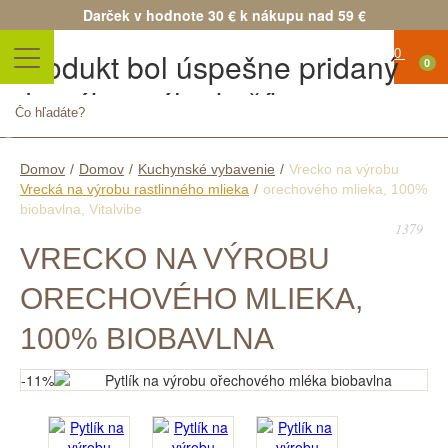
Darček v hodnote 30 € k nákupu nad 59 €
Produkt bol úspešne pridaný
0
do nákupného košíka
Množstvo
Spolu
Pokračovať v nákupe
Pokračovať v objednávke
Domov
/
Domov
/
Kuchynské vybavenie
/
Vrecko na výrobu
Vrecká na výrobu rastlinného mlieka
/
orechového mlieka, 100%
biobavlna, Vitalvibe
1379
VRECKO NA VÝROBU
ORECHOVÉHO MLIEKA,
100% BIOBAVLNA
-11%