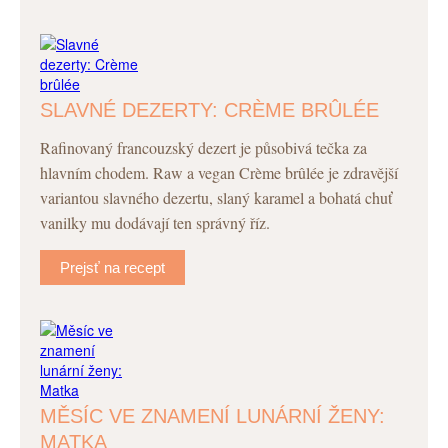
SLAVNÉ DEZERTY: CRÈME BRÛLÉE
Rafinovaný francouzský dezert je působivá tečka za
hlavním chodem. Raw a vegan Crème brûlée je zdravější
variantou slavného dezertu, slaný karamel a bohatá chuť
vanilky mu dodávají ten správný říz.
Prejsť na recept
MĚSÍC VE ZNAMENÍ LUNÁRNÍ ŽENY:
MATKA