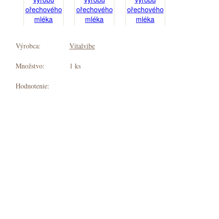
Výrobca:
Vitalvibe
Množstvo:
1 ks
Hodnotenie: