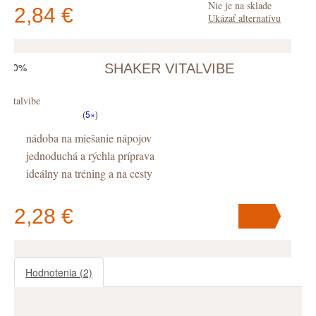
Nie je na sklade
2,84 €
Ukázať alternatívu
-30%
SHAKER VITALVIBE
V košíku
máte
ks
.
Vitalvibe
(
5×
)
nádoba na miešanie nápojov
jednoduchá a rýchla príprava
ideálny na tréning a na cesty
2,28 €
Hodnotenia
(2)
V košíku
máte
ks
.