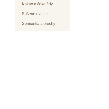
Kakao a čokolády
Sušené ovocie
Semienka a orechy
Sladidlá
Prospešné maškrty
Tuky a oleje
Kakao pochází z pov
Mlieka a smotany
antioxidantů
vitam
,
Bylinky, čaje a káva
dobách Mayové a Azté
více než 3
disponuje
DOPLNKY STRAVY
Dnes existuje hned n
Criollo
, jejíž kakao
hořkou a kyselou chu
Vitamíny