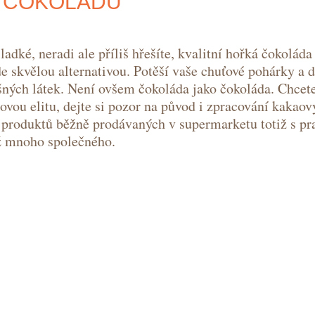
 ČOKOLÁDU
adké, neradi ale příliš hřešíte, kvalitní hořká čokoláda
e skvělou alternativou. Potěší vaše chuťové pohárky a 
šných látek. Není ovšem čokoláda jako čokoláda. Chcete
vou elitu, dejte si pozor na původ i zpracování kakaov
t produktů běžně prodávaných v supermarketu totiž s p
ž mnoho společného.