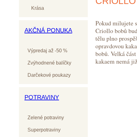
CRIOLLO
Krása
Pokud milujete sl
Criollo bobů bud
AKČNÁ PONUKA
tělu plno prospě
opravdovou kakao
Výpredaj až -50 %
bobů. Velká čás
kakaem nemá ji
Zvýhodnené balíčky
Darčekové poukazy
POTRAVINY
Zelené potraviny
Superpotraviny