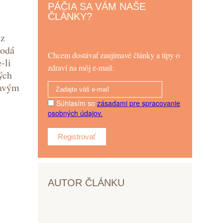
PÁČIA SA VÁM NAŠE
ČLÁNKY?
 z
dodá
Chcem dostávať zaujímavé články a tipy o
-li
zdraví na môj e-mail:
ých
ravým
Súhlasím so
zásadami pre spracovanie
osobných údajov.
Registrovať
AUTOR ČLÁNKU