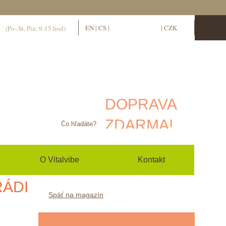
1
EN
|
CS
|
SK
EUR
|
CZK
(Po–St, Pia: 9-15 hod)
hlásiť sa / zaregistrovať sa
0
(prázdny)
Žiadne produkty
DOPRAVA
ZDARMA!
Doprava
0,00 €
O Vitalvibe
Kontakt
Spolu
RÁDI
Ceny sú uvedené
Späť na magazín
vrátane DPH
Objednať