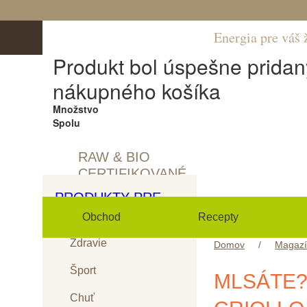
Energia pre váš 
Produkt bol úspešne pridan
nákupného košíka
Množstvo
Spolu
RAW & BIO
CERTIFIKOVANÉ
PRODUKTY PRE
Obchod
Recepty
Zdravie
Domov
/
Magaz
Šport
MLSÁTE?
Chuť