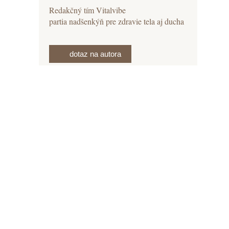
Redakčný tím Vitalvibe
partia nadšenkýň pre zdravie tela aj ducha
dotaz na autora
viac informácií
u
ch
du
 typickou