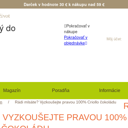
Darček v hodnote 30 € k nákupu nad 59 €
život
Máte otázku?
(+420) 533 534 71
ý do
Pokračovať v
nákupe
Pokračovať v
Môj účet:
Pri
objednávke
Magazín
Poradňa
Informácie
ín
/
Rádi mlsáte? Vyzkoušejte pravou 100% Criollo čokoládu
 VYZKOUŠEJTE PRAVOU 100%