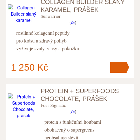
COLLAGEN BUILDER SLANÝ
V košíku
máte
ks
.
KARAMEL, PRÁŠEK
Sunwarrior
(
2×
)
rostlinné kolagenní peptidy
pro krásu a zdravý pohyb
vyživuje svaly, vlasy a pokožku
1 250 Kč
PROTEIN + SUPERFOODS
V košíku
máte
ks
.
CHOCOLATE, PRÁŠEK
Four Sigmatic
(
7×
)
protein s funkčními houbami
obohacený o supergreens
neobsahuje stévii