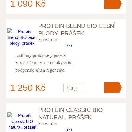
1 090 Kč
PROTEIN BLEND BIO LESNÍ
V košíku
máte
ks
.
PLODY, PRÁŠEK
Sunwarrior
(
7×
)
rostlinný proteinový prášek
zdroj vlákniny a aminokyselin
podporuje sílu a regeneraci
1 250 Kč
750 g
PROTEIN CLASSIC BIO
V košíku
máte
ks
.
NATURAL, PRÁŠEK
Sunwarrior
(
2×
)