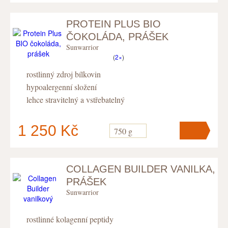
PROTEIN PLUS BIO
V košíku
máte
ks
.
ČOKOLÁDA, PRÁŠEK
Sunwarrior
(
2×
)
rostlinný zdroj bílkovin
hypoalergenní složení
lehce stravitelný a vstřebatelný
1 250 Kč
750 g
COLLAGEN BUILDER VANILKA,
V košíku
máte
ks
.
PRÁŠEK
Sunwarrior
rostlinné kolagenní peptidy