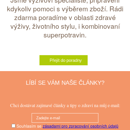
kdykoliv pomoci s výběrem zboží. Rádi
zdarma poradíme v oblasti zdravé
výživy, životního stylu, i kombinovaní
superpotravin.
Přejít do poradny
LÍBÍ SE VÁM NAŠE ČLÁNKY?
Chci dostávat zajímavé články a tipy o zdraví na můj e-mail:
Souhlasím se
zásadami pro zpracování osobních údajů