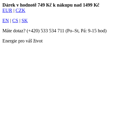
Dárek v hodnotě 749 Kč k nákupu nad 1499 Kč
EUR
|
CZK
EN
|
CS
|
SK
Máte dotaz?
(+420) 533 534 711
(Po–St, Pá: 9-15 hod)
Energie pro váš život