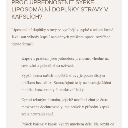
PROČ UPŘEDNOSTNIT SYPKÉ
LIPOSOMÁLNÍ DOPLŇKY STRAVY V
KAPSLÍCH?
Liposomální doplňky stravy se vyrábějí v sypké a tekuté formě.
Jaké jsou výhody kapslí naplněných práškem oproti rozšířené
tekuté formě?
Kapsle s práškem jsou jednoduše přenosné, vhodné na
cestování a pohodlné na užívání.
Sypká forma našich doplňků stravy je pouze čistým
práškem bez aditiv. Samozřejmě tedy neobsahuje žádná
plnidla, konzervanty či neaktivní látky.
Oproti tekutým formám, jejichž nevábná chuť je často
maskována dochucovadly, má prášek v přírodní kapsli
zcela neutrální chuť.
Prášek balený v kapsli vydrží mnohem déle. Na rozdíl od