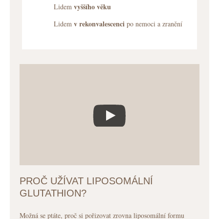
vyššího věku
Lidem
v rekonvalescenci
Lidem
po nemoci a zranění
PROČ UŽÍVAT LIPOSOMÁLNÍ
GLUTATHION?
Možná se ptáte, proč si pořizovat zrovna liposomální formu