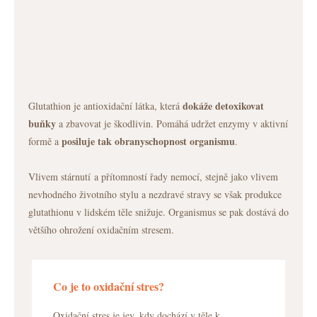
dokáže detoxikovat
Glutathion je antioxidační látka, která
buňky
a zbavovat je škodlivin. Pomáhá udržet enzymy v aktivní
posiluje tak obranyschopnost organismu
formě a
.
Vlivem stárnutí a přítomností řady nemocí, stejně jako vlivem
nevhodného životního stylu a nezdravé stravy se však produkce
glutathionu v lidském těle snižuje. Organismus se pak dostává do
většího ohrožení oxidačním stresem.
Co je to oxidační stres?
Oxidační stres je jev, kdy dochází v těle k