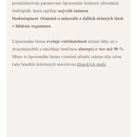
prostřednictvím patentované liposomální struktury přírodních
nejvyšší známou
fosfolipidů, která zajišťuje
biodostupnost vitamínů a minerálů a dalších účinných látek
v lidském organismu
.
zvyšuje vstřebatelnost
Liposomální forma
účinné látky až o
absorpci z více než 90 %
dvacetinásobek a umožňuje buněčnou
.
Mimo to liposomální forma vitamínů přináší vašemu tělu celou
řadu benefitů doložených množstvím
klinických studií
.