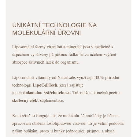
UNIKÁTNÍ TECHNOLOGIE NA
MOLEKULÁRNÍ ÚROVNI
Liposomální formy vitamínů a minerálů jsou v medicíně s
úspěchem využívány již pěknou řádku let za účelem zvýšení
absorpce aktivních látek do organismu.
Liposomální vitamíny od NaturLabs využívají 100% přírodní
LipoCellTech
technologii
, která zajišťuje
dokonalou
vstřebatelnost.
jejich
Tak můžete konečně pocítit
skutečný efekt
suplementace.
Konkrétně to funguje tak, že molekula účinné látky je během
zpracování obalena fosfolipidovou vrstvou. Ta je velmi podobná
našim buňkám, proto ji buňky jednodušeji přijmou a obsah