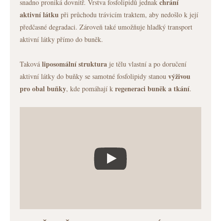
chrání
snadno proniká dovnitř. Vrstva fosfolipidů jednak
aktivní látku
při průchodu trávicím traktem, aby nedošlo k její
předčasné degradaci. Zároveň také umožňuje hladký transport
aktivní látky přímo do buněk.
liposomální struktura
Taková
je tělu vlastní a po doručení
výživou
aktivní látky do buňky se samotné fosfolipidy stanou
pro obal buňky
regeneraci buněk a tkání
, kde pomáhají k
.