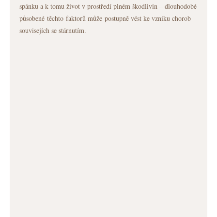
spánku a k tomu život v prostředí plném škodlivin – dlouhodobé
působené těchto faktorů může postupně vést ke vzniku chorob
souvisejích se stárnutím.