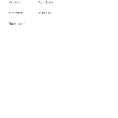
Výrobce:
NaturLabs
Množství:
60 kapslí
Hodnocení: