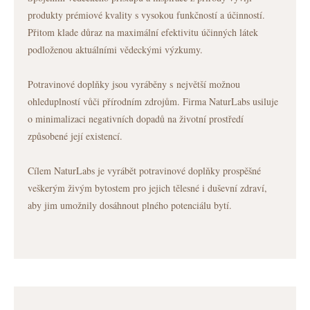
produkty prémiové kvality s vysokou funkčností a účinností.
Přitom klade důraz na maximální efektivitu účinných látek
podloženou aktuálními vědeckými výzkumy.
Potravinové doplňky jsou vyráběny s největší možnou
ohleduplností vůči přírodním zdrojům. Firma NaturLabs usiluje
o minimalizaci negativních dopadů na životní prostředí
způsobené její existencí.
Cílem NaturLabs je vyrábět potravinové doplňky prospěšné
veškerým živým bytostem pro jejich tělesné i duševní zdraví,
aby jim umožnily dosáhnout plného potenciálu bytí.