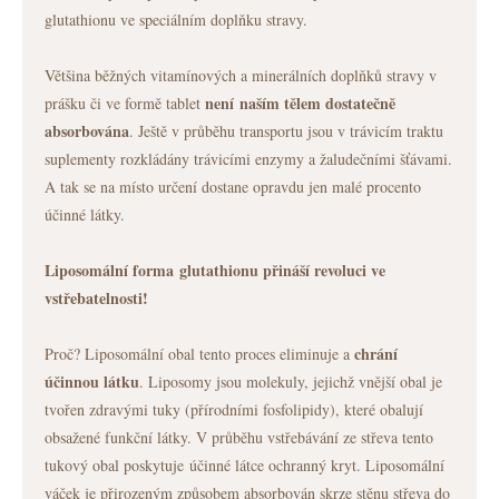
glutathionu ve speciálním doplňku stravy.
Většina běžných vitamínových a minerálních doplňků stravy v
není naším tělem dostatečně
prášku či ve formě tablet
absorbována
. Ještě v průběhu transportu jsou v trávicím traktu
suplementy rozkládány trávicími enzymy a žaludečními šťávami.
A tak se na místo určení dostane opravdu jen malé procento
účinné látky.
Liposomální forma
glutathionu
přináší revoluci ve
vstřebatelnosti!
chrání
Proč? Liposomální obal tento proces eliminuje a
účinnou látku
. Liposomy jsou molekuly, jejichž vnější obal je
tvořen zdravými tuky (přírodními fosfolipidy), které obalují
obsažené funkční látky. V průběhu vstřebávání ze střeva tento
tukový obal poskytuje účinné látce ochranný kryt. Liposomální
váček je přirozeným způsobem absorbován skrze stěnu střeva do