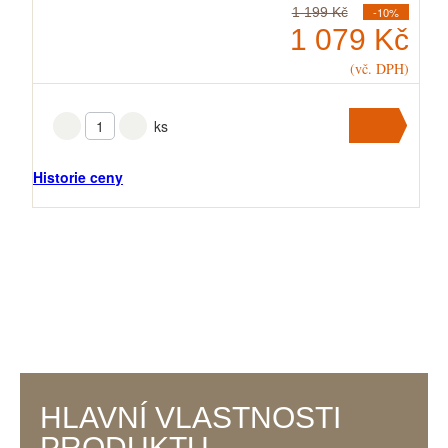
1 199 Kč
-10%
1 079 Kč
(vč. DPH)
ks
Přidat
do
Historie ceny
košíku
V košíku
máte
ks
.
HLAVNÍ VLASTNOSTI
PRODUKTU