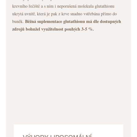
krevního řečiště a s ním i neporušená molekula glutathionu
ukrytá uvnitř, která je pak z krve snadno vstřebána přímo do
Běžná suplementace glutathionu má dle dostupných
buněk.
zdrojů bohužel využitelnost pouhých 3-5 %.