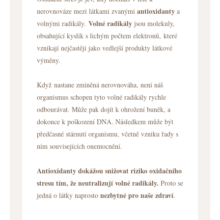
antioxidanty
nerovnováze mezi látkami zvanými
a
Volné radikály
volnými radikály.
jsou molekuly,
obsahující kyslík s lichým počtem elektronů, které
vznikají nejčastěji jako vedlejší produkty látkové
výměny.
Když nastane zmíněná nerovnováha, není náš
organismus schopen tyto volné radikály rychle
odbourávat. Může pak dojít k ohrožení buněk, a
dokonce k poškození DNA. Následkem může být
předčasné stárnutí organismu, včetně vzniku řady s
ním souvisejících onemocnění.
Antioxidanty dokážou snižovat riziko oxidačního
stresu tím, že neutralizují volné radikály.
Proto se
nezbytné pro naše zdraví
jedná o látky naprosto
.