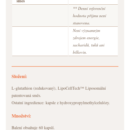
směs
** Denní referenční
hodnota příjmu není
stanovena.
Není významným
zdrojem energie,
sacharidů, tuků ani
bílkovin.
Složení:
L-glutathion (redukovaný), LipoCellTech™ Liposomální
patentovaná směs.
Ostatní ingredience: kapsle z hydroxypropylmethylcelulózy.
Množství:
Balení obsahuje 60 kapslí.