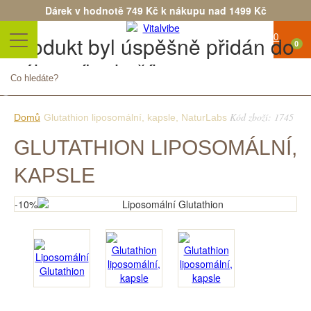
Dárek v hodnotě 749 Kč k nákupu nad 1499 Kč
Produkt byl úspěšně přidán do
0
nákupního košíku
Počet
Celkem
Pokračovat v nákupu
Objednat
Kód zboží: 1745
Domů
Glutathion liposomální, kapsle, NaturLabs
GLUTATHION LIPOSOMÁLNÍ,
KAPSLE
-10%