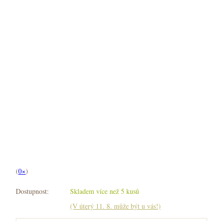
(
0×
)
Dostupnost:
Skladem více než 5 kusů
(V úterý 11. 8. může být u vás!)