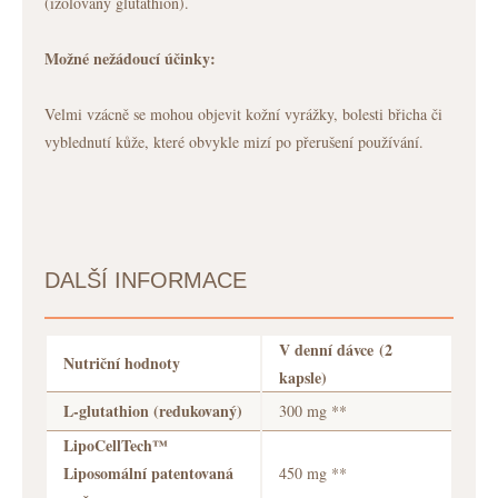
(izolovaný glutathion).
Možné nežádoucí účinky:
Velmi vzácně se mohou objevit kožní vyrážky, bolesti břicha či
vyblednutí kůže, které obvykle mizí po přerušení používání.
DALŠÍ INFORMACE
V denní dávce
(2
Nutriční hodnoty
kapsle)
L-glutathion (redukovaný)
300 mg **
LipoCellTech™
Liposomální patentovaná
450 mg **