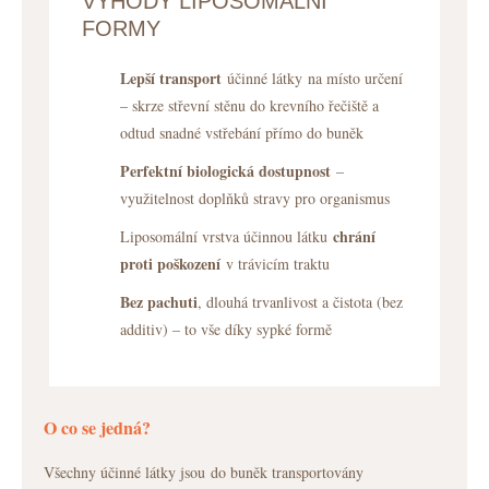
VÝHODY LIPOSOMÁLNÍ
FORMY
Lepší transport
účinné látky na místo určení
– skrze střevní stěnu do krevního řečiště a
odtud snadné vstřebání přímo do buněk
Perfektní biologická dostupnost
–
využitelnost doplňků stravy pro organismus
chrání
Liposomální vrstva účinnou látku
proti poškození
v trávicím traktu
Bez pachuti
, dlouhá trvanlivost a čistota (bez
additiv) – to vše díky sypké formě
O co se jedná?
Všechny účinné látky jsou do buněk transportovány