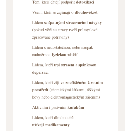
detoxikaci
Těm, kteří chtějí podpořit
dlouhověkost
Všem, kteří se zajímají o
se špatnými stravovacími návyky
Lidem
(pokud většinu stravy tvoří průmyslově
zpracované potraviny)
Lidem s nedostatečnou, nebo naopak
fyzickou zátěží
nadměrnou
stresem
spánkovou
Lidem, kteří trpí
a
deprivací
znečištěném životním
Lidem, kteří žijí ve
prostředí
(chemickými látkami, těžkými
kovy nebo elektromagnetickým zářením)
kuřákům
Aktivním i pasivním
Lidem, kteří dlouhodobě
užívají medikamenty