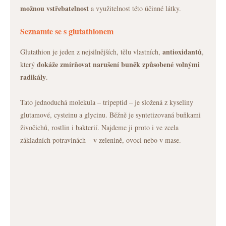
možnou vstřebatelnost
a využitelnost této účinné látky.
Seznamte se s glutathionem
antioxidantů
Glutathion je jeden z nejsilnějších, tělu vlastních,
,
dokáže zmírňovat narušení buněk způsobené volnými
který
radikály
.
Tato jednoduchá molekula – tripeptid – je složená z kyseliny
glutamové, cysteinu a glycinu. Běžně je syntetizovaná buňkami
živočichů, rostlin i bakterií. Najdeme ji proto i ve zcela
základních potravinách – v zelenině, ovoci nebo v mase.