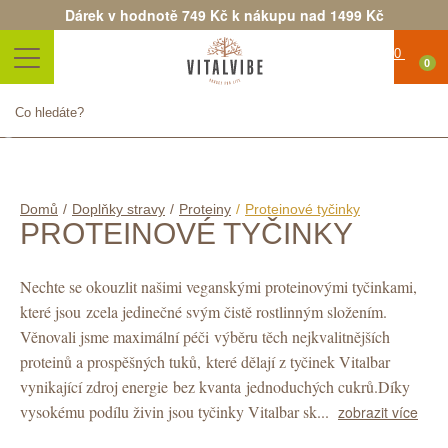
Dárek v hodnotě 749 Kč k nákupu nad 1499 Kč
0
Produkt byl úspěšně přidán do
nákupního košíku
Počet
Celkem
Pokračovat v nákupu
Objednat
Domů
/
Doplňky stravy
/
Proteiny
/
Proteinové tyčinky
PROTEINOVÉ TYČINKY
Nechte se okouzlit našimi veganskými proteinovými tyčinkami,
které jsou zcela jedinečné svým čistě rostlinným složením.
Věnovali jsme maximální péči výběru těch nejkvalitnějších
proteinů a prospěšných tuků, které dělají z tyčinek Vitalbar
vynikající zdroj energie bez kvanta jednoduchých cukrů.
Díky
vysokému podílu živin jsou tyčinky Vitalbar sk...
zobrazit více