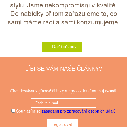
stylu. Jsme nekompromisní v kvalitě.
Do nabídky přitom zařazujeme to, co
sami máme rádi a sami konzumujeme.
Další důvody
LÍBÍ SE VÁM NAŠE ČLÁNKY?
Chci dostávat zajímavé články a tipy o zdraví na můj e-mail:
Souhlasím se
zásadami pro zpracování osobních údajů
registrovat