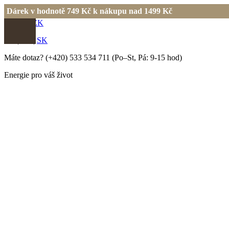
Dárek v hodnotě 749 Kč k nákupu nad 1499 Kč
EUR
|
CZK
EN
|
CS
|
SK
Máte dotaz?
(+420) 533 534 711
(Po–St, Pá: 9-15 hod)
Energie pro váš život