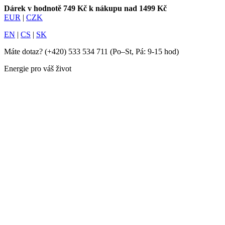
Dárek v hodnotě 749 Kč k nákupu nad 1499 Kč
EUR
|
CZK
EN
|
CS
|
SK
Máte dotaz?
(+420) 533 534 711
(Po–St, Pá: 9-15 hod)
Energie pro váš život