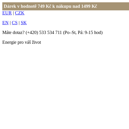
Dárek v hodnotě 749 Kč k nákupu nad 1499 Kč
EUR
|
CZK
EN
|
CS
|
SK
Máte dotaz?
(+420) 533 534 711
(Po–St, Pá: 9-15 hod)
Energie pro váš život