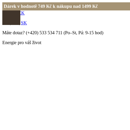
Dárek v hodnotě 749 Kč k nákupu nad 1499 Kč
EUR
|
CZK
EN
|
CS
|
SK
Máte dotaz?
(+420) 533 534 711
(Po–St, Pá: 9-15 hod)
Energie pro váš život