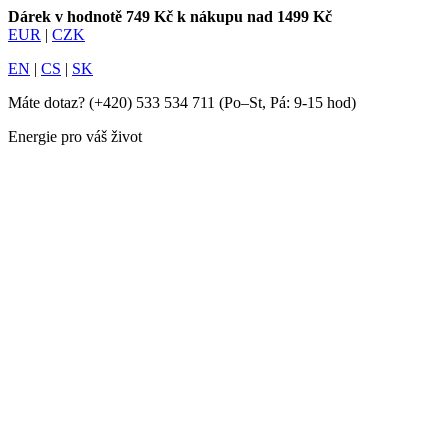
Dárek v hodnotě 749 Kč k nákupu nad 1499 Kč
EUR
|
CZK
EN
|
CS
|
SK
Máte dotaz?
(+420) 533 534 711
(Po–St, Pá: 9-15 hod)
Energie pro váš život