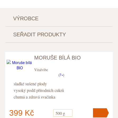
VÝROBCE
SEŘADIT PRODUKTY
MORUŠE BÍLÁ BIO
Vitalvibe
(
7×
)
sladké sušené plody
vysoký podíl přírodních cukrů
chutná a zdravá svačinka
399 Kč
500 g