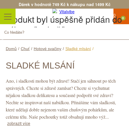
Dárek v hodnotě 749 Kč k nákupu nad 1499 Kč
Produkt byl úspěšně přidán do
0
nákupního košíku
Počet
Celkem
Pokračovat v nákupu
Objednat
Domů
/
Chuť
/
Hotové svačiny
/
Sladké mlsání
/
SLADKÉ MLSÁNÍ
Ano, i sladkosti mohou být zdravé! Stačí jen sáhnout po těch
správných. Chcete si zdravě zamlsat? Chcete si vychutnat
nějakou sladkou delikatesu a současně podpořit své zdraví?
Nechte se inspirovat naší nabídkou. Přinášíme vám sladkosti,
které udělají dobře nejenom vašim chuťovým pohárkům, ale
celému tělu. Naše pochoutky totiž obsahují mnoho výž...
zobrazit více