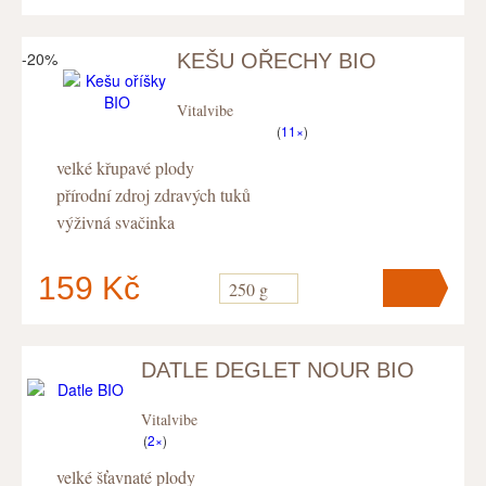
-20%
KEŠU OŘECHY BIO
V košíku
máte
ks
.
Vitalvibe
(
11×
)
velké křupavé plody
přírodní zdroj zdravých tuků
výživná svačinka
159 Kč
250 g
DATLE DEGLET NOUR BIO
V košíku
máte
ks
.
Vitalvibe
(
2×
)
velké šťavnaté plody