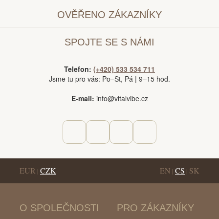
OVĚŘENO ZÁKAZNÍKY
SPOJTE SE S NÁMI
Telefon:
(+420) 533 534 711
Jsme tu pro vás: Po–St, Pá | 9–15 hod.
E-mail:
info@vitalvibe.cz
EUR
CZK
EN
CS
SK
|
|
|
O SPOLEČNOSTI
PRO ZÁKAZNÍKY