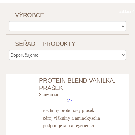
K
pokladně
VÝROBCE
SEŘADIT PRODUKTY
PROTEIN BLEND VANILKA,
PRÁŠEK
Sunwarrior
(
7×
)
rostlinný proteinový prášek
zdroj vlákniny a aminokyselin
podporuje sílu a regeneraci