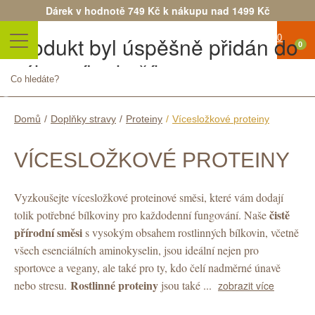
Dárek v hodnotě 749 Kč k nákupu nad 1499 Kč
Produkt byl úspěšně přidán do
0
nákupního košíku
Žádné
Počet
produkty
Celkem
Pokračovat v nákupu
Objednat
Domů
/
Doplňky stravy
/
Proteiny
/
Vícesložkové proteiny
Doručení
zdarma!
VÍCESLOŽKOVÉ PROTEINY
Doručení
0 Kč
Vyzkoušejte vícesložkové proteinové směsi, které vám dodají
čistě
tolik potřebné bílkoviny pro každodenní fungování. Naše
Celkem
přírodní směsi
s vysokým obsahem rostlinných bílkovin, včetně
Ceny
všech esenciálních aminokyselin, jsou ideální nejen pro
sportovce a vegany, ale také pro ty, kdo čelí nadměrné únavě
jsou s
Rostlinné proteiny
nebo stresu.
jsou také ...
zobrazit více
DPH