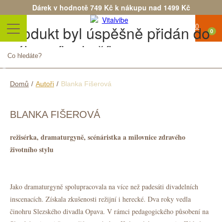
Dárek v hodnotě 749 Kč k nákupu nad 1499 Kč
Produkt byl úspěšně přidán do
0
nákupního košíku
Počet
Celkem
Pokračovat v nákupu
Objednat
Domů
/
Autoři
/
Blanka Fišerová
BLANKA FIŠEROVÁ
režisérka, dramaturgyně, scénáristka a milovnice zdravého
životního stylu
Jako dramaturgyně spolupracovala na více než padesáti divadelních
inscenacích. Získala zkušenosti režijní i herecké. Dva roky vedla
činohru Slezského divadla Opava. V rámci pedagogického působení na