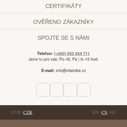
CERTIFIKÁTY
OVĚŘENO ZÁKAZNÍKY
SPOJTE SE S NÁMI
Telefon:
(+420) 533 534 711
Jsme tu pro vás: Po–St, Pá | 9–15 hod.
E-mail:
info@vitalvibe.cz
EUR
CZK
EN
CS
SK
|
|
|