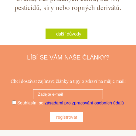
pesticidů, síry nebo ropných derivátů.
další důvody
LÍBÍ SE VÁM NAŠE ČLÁNKY?
Chci dostávat zajímavé články a tipy o zdraví na můj e-mail:
Souhlasím se
zásadami pro zpracování osobních údajů
registrovat