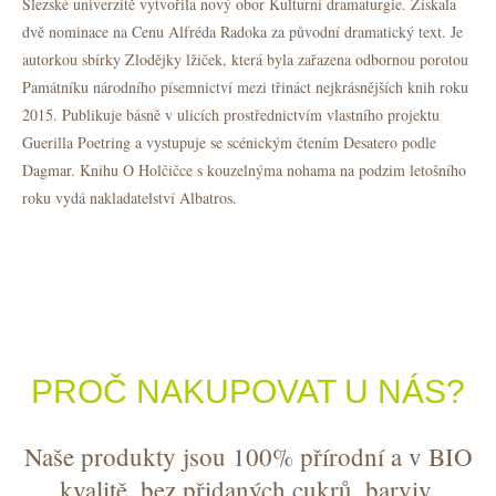
Slezské univerzitě vytvořila nový obor Kulturní dramaturgie. Získala
dvě nominace na Cenu Alfréda Radoka za původní dramatický text. Je
autorkou sbírky Zlodějky lžiček, která byla zařazena odbornou porotou
Památníku národního písemnictví mezi třináct nejkrásnějších knih roku
2015. Publikuje básně v ulicích prostřednictvím vlastního projektu
Guerilla Poetring a vystupuje se scénickým čtením Desatero podle
Dagmar. Knihu O Holčičce s kouzelnýma nohama na podzim letošního
roku vydá nakladatelství Albatros.
PROČ NAKUPOVAT U NÁS?
Naše produkty jsou 100% přírodní a v BIO
kvalitě, bez přidaných cukrů, barviv,