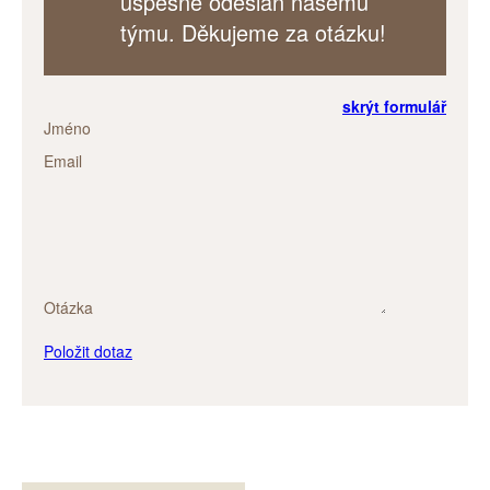
úspěšně odeslán našemu
týmu. Děkujeme za otázku!
skrýt formulář
Jméno
Email
Otázka
Položit dotaz