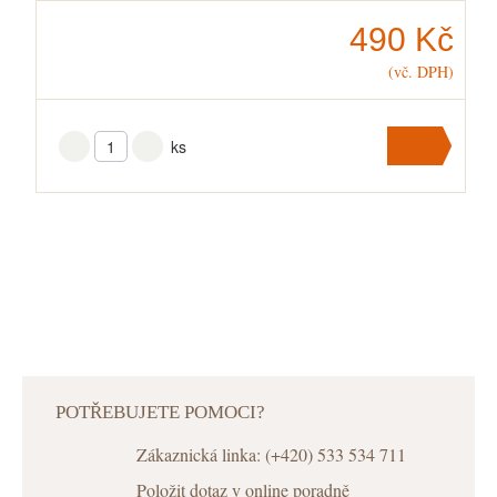
490 Kč
(vč. DPH)
ks
Přidat
do
košíku
V košíku
máte
ks
.
POTŘEBUJETE POMOCI?
Zákaznická linka: (+420) 533 534 711
Položit dotaz v online poradně