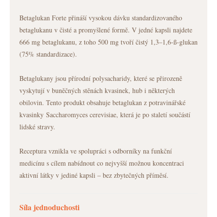
Betaglukan Forte přináší vysokou dávku standardizovaného
betaglukanu v čisté a promyšlené formě. V jedné kapsli najdete
666 mg betaglukanu, z toho 500 mg tvoří čistý 1,3–1,6-ß-glukan
(75% standardizace).
Betaglukany jsou přírodní polysacharidy, které se přirozeně
vyskytují v buněčných stěnách kvasinek, hub i některých
obilovin. Tento produkt obsahuje betaglukan z potravinářské
kvasinky Saccharomyces cerevisiae, která je po staletí součástí
lidské stravy.
Receptura vznikla ve spolupráci s odborníky na funkční
medicínu s cílem nabídnout co nejvyšší možnou koncentraci
aktivní látky v jediné kapsli – bez zbytečných příměsí.
Síla jednoduchosti