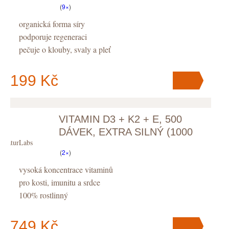
(
9×
)
organická forma síry
podporuje regeneraci
pečuje o klouby, svaly a pleť
199 Kč
VITAMIN D3 + K2 + E, 500
V košíku
máte
ks
.
DÁVEK, EXTRA SILNÝ (1000
NaturLabs
IU), TEKUTÝ
(
2×
)
vysoká koncentrace vitaminů
pro kosti, imunitu a srdce
100% rostlinný
749 Kč