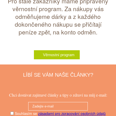
Pro stálé zákazníky máme připravený
věrnostní program. Za nákupy vás
odměňujeme dárky a z každého
dokončeného nákupu se přičítají
peníze zpět, na konto odměn.
Věrnostní program
LÍBÍ SE VÁM NAŠE ČLÁNKY?
Chci dostávat zajímavé články a tipy o zdraví na můj e-mail:
Souhlasím se
zásadami pro zpracování osobních údajů