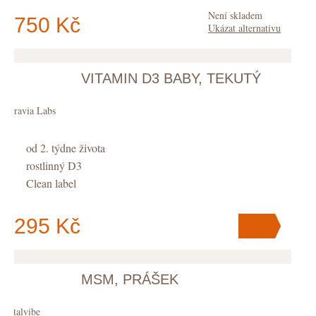
Není skladem
750 Kč
Ukázat alternativu
VITAMIN D3 BABY, TEKUTÝ
V košíku
máte
ks
.
Puravia Labs
od 2. týdne života
rostlinný D3
Clean label
295 Kč
MSM, PRÁŠEK
V košíku
máte
ks
.
Vitalvibe