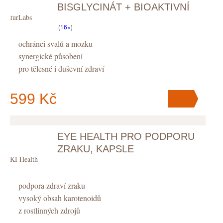
BISGLYCINÁT + BIOAKTIVNÍ
NaturLabs
VITAMÍN B6, KAPSLE
(
16×
)
ochránci svalů a mozku
synergické působení
pro tělesné i duševní zdraví
599 Kč
EYE HEALTH PRO PODPORU
V košíku
máte
ks
.
ZRAKU, KAPSLE
KIKI Health
podpora zdraví zraku
vysoký obsah karotenoidů
z rostlinných zdrojů