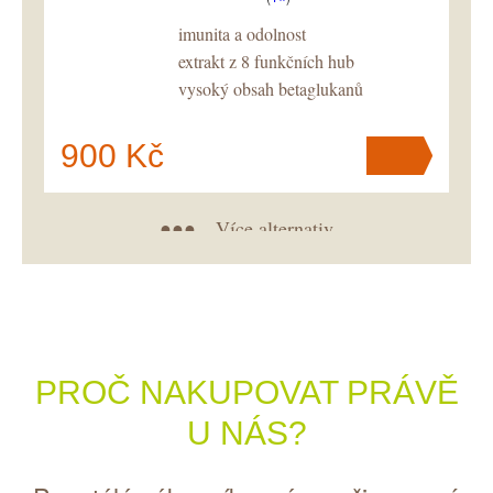
imunita a odolnost
extrakt z 8 funkčních hub
vysoký obsah betaglukanů
900 Kč
●●● Více alternativ
V košíku
máte
ks
.
PROČ NAKUPOVAT PRÁVĚ
U NÁS?