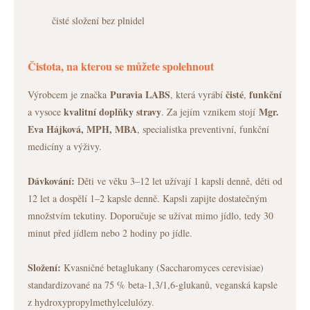
čisté složení bez plnidel
Čistota, na kterou se můžete spolehnout
Puravia
LABS
čisté
funkční
Výrobcem je značka
, která vyrábí
,
kvalitní
doplňky
stravy
Mgr.
a vysoce
. Za jejím vznikem stojí
Eva Hájková, MPH, MBA
, specialistka preventivní, funkční
medicíny a výživy.
Dávkování:
Děti ve věku 3–12 let užívají 1 kapsli denně, děti od
12 let a dospělí 1–2 kapsle denně. Kapsli zapijte dostatečným
množstvím tekutiny. Doporučuje se užívat mimo jídlo, tedy 30
minut před jídlem nebo 2 hodiny po jídle.
Složení:
Kvasničné betaglukany (Saccharomyces cerevisiae)
standardizované na 75 % beta-1,3/1,6-glukanů, veganská kapsle
z hydroxypropylmethylcelulózy.