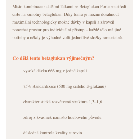
Místo kombinace s dalšími látkami se Betaglukan Forte soustředí
čistě na samotný betaglukan. Díky tomu je možné dosáhnout
maximální technologicky možné dávky v kapsli a zároveň
ponechat prostor pro individuální přístup – každé tělo má jiné
potřeby a někdy je výhodné volit jednotlivé složky samostatně.
Co dělá tento betaglukan výjimečným?
vysoká dávka 666 mg v jedné kapsli
75% standardizace (500 mg čistého ß-glukanu)
charakteristická rozvětvená struktura 1,3–1,6
zdroj z kvasinek namísto houbového původu
důsledná kontrola kvality surovin