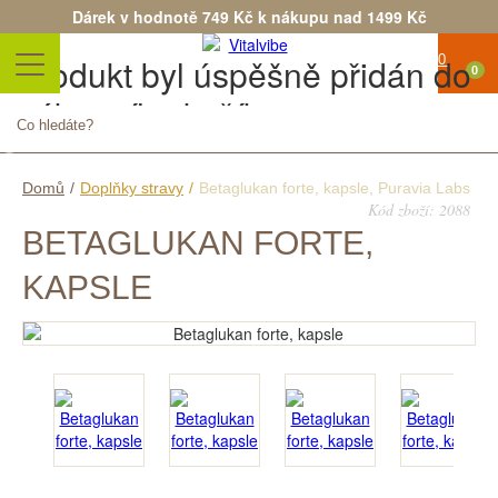
Dárek v hodnotě 749 Kč k nákupu nad 1499 Kč
Produkt byl úspěšně přidán do
0
nákupního košíku
Počet
Celkem
Pokračovat v nákupu
Objednat
Domů
/
Doplňky stravy
/
Betaglukan forte, kapsle, Puravia Labs
Kód zboží: 2088
BETAGLUKAN FORTE,
KAPSLE