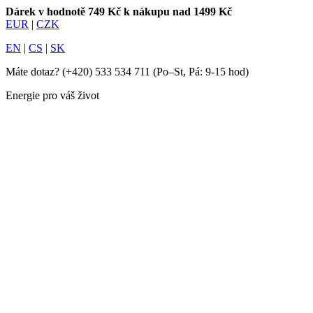
Dárek v hodnotě 749 Kč k nákupu nad 1499 Kč
EUR
|
CZK
EN
|
CS
|
SK
Máte dotaz?
(+420) 533 534 711
(Po–St, Pá: 9-15 hod)
Energie pro váš život