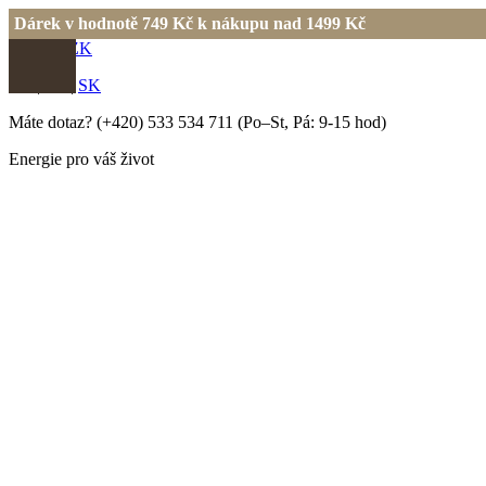
Dárek v hodnotě 749 Kč k nákupu nad 1499 Kč
EUR
|
CZK
EN
|
CS
|
SK
Máte dotaz?
(+420) 533 534 711
(Po–St, Pá: 9-15 hod)
Energie pro váš život