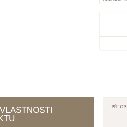
V 
PŘI O
 VLASTNOSTI
KTU