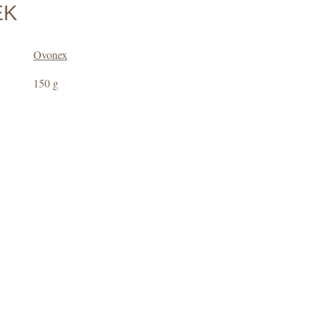
EK
Ovonex
150 g