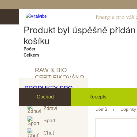
Energie pro váš 
Produkt byl úspěšně přidá
košíku
Počet
Celkem
RAW & BIO
CERTIFIKOVÁNO
PRODUKTY PRO
Obchod
Recepty
Zdraví
Domů
/
Doplňky 
Sport
Chuť