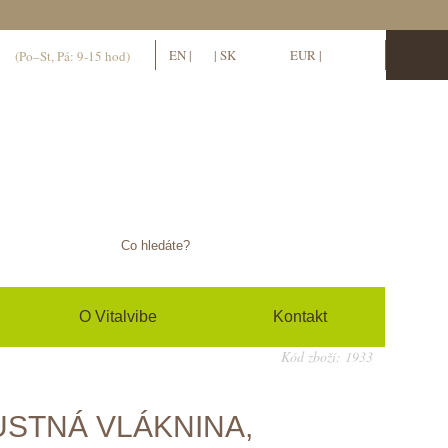
11
EN
|
CS
|
SK
EUR
|
CZK
(Po–St, Pá: 9-15 hod)
hlásit se / zaregistrovat se
0
(prázdný)
O Vitalvibe
Kontakt
Kód zboží: 1933
STNÁ VLÁKNINA,