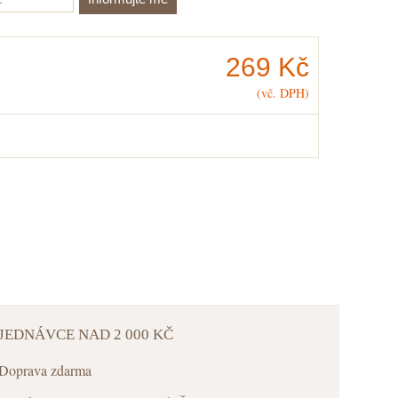
269 Kč
(vč. DPH)
košíku
máte
ks
.
BJEDNÁVCE NAD 2 000 KČ
Doprava zdarma