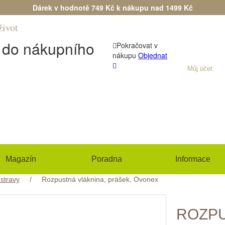
Dárek v hodnotě 749 Kč k nákupu nad 1499 Kč
život
Máte dotaz?
(+420) 533 534 7
n do nákupního
Pokračovat v
nákupu
Objednat
Můj účet:
Při
Magazín
Poradna
Informace
stravy
/
Rozpustná vláknina, prášek, Ovonex
ROZPU