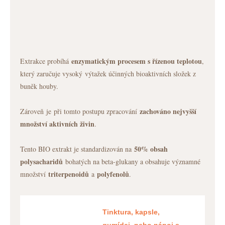
enzymatickým procesem s řízenou teplotou
Extrakce probíhá
,
který zaručuje vysoký výtažek účinných bioaktivních složek z
buněk houby.
zachováno nejvyšší
Zároveň je při tomto postupu zpracování
množství aktivních živin
.
50% obsah
Tento BIO extrakt je standardizován na
polysacharidů
bohatých na beta-glukany a obsahuje významné
triterpenoidů
polyfenolů
množství
a
.
Tinktura, kapsle,