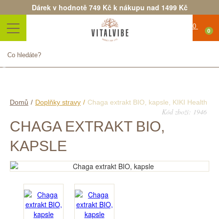
Dárek v hodnotě 749 Kč k nákupu nad 1499 Kč
0
Produkt byl úspěšně přidán do
nákupního košíku
Počet
Celkem
Pokračovat v nákupu
Objednat
Domů
/
Doplňky stravy
/
Chaga extrakt BIO, kapsle, KIKI Health
Kód zboží: 1946
CHAGA EXTRAKT BIO,
KAPSLE