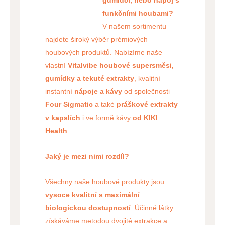
gumídci, nebo nápoj s
funkčními houbami?
V našem sortimentu
najdete široký výběr prémiových
houbových produktů. Nabízíme naše
vlastní
Vitalvibe houbové supersměsi,
gumídky a tekuté extrakty
, kvalitní
instantní
nápoje a kávy
od společnosti
Four Sigmatic
a také
práškové extrakty
v kapslích
i ve formě kávy
od KIKI
Health
.
Jaký je mezi nimi rozdíl?
Všechny naše houbové produkty jsou
vysoce kvalitní s maximální
biologickou dostupností
. Účinné látky
získáváme metodou dvojité extrakce a