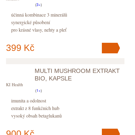
(
3×
)
účinná kombinace 3 minerálů
synergické působení
pro krásné vlasy, nehty a pleť
399 Kč
MULTI MUSHROOM EXTRAKT
V košíku
máte
ks
.
BIO, KAPSLE
KIKI Health
(
1×
)
imunita a odolnost
extrakt z 8 funkčních hub
vysoký obsah betaglukanů
900 Kč