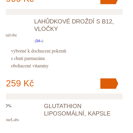
LAHŮDKOVÉ DROŽDÍ S B12,
V košíku
máte
ks
.
VLOČKY
Vitalvibe
(
34×
)
výborné k dochucení pokrmů
s chutí parmazánu
obohacené vitamíny
259 Kč
-10%
GLUTATHION
V košíku
máte
ks
.
LIPOSOMÁLNÍ, KAPSLE
NaturLabs