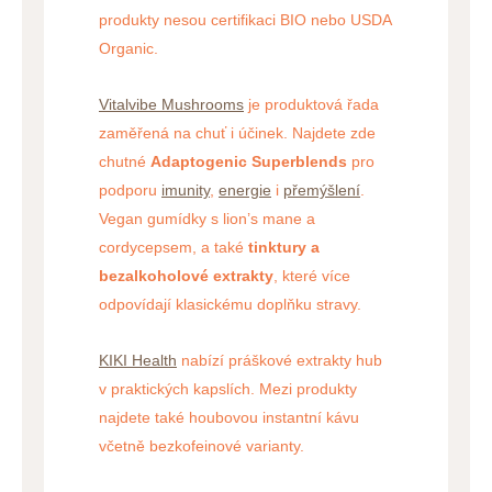
produkty nesou certifikaci BIO nebo USDA
Organic.
Vitalvibe Mushrooms
je produktová řada
zaměřená na chuť i účinek. Najdete zde
chutné
Adaptogenic Superblends
pro
podporu
imunity
,
energie
i
přemýšlení
.
Vegan gumídky s lion’s mane a
cordycepsem, a také
tinktury a
bezalkoholové extrakty
, které více
odpovídají klasickému doplňku stravy.
KIKI Health
nabízí práškové extrakty hub
v praktických kapslích. Mezi produkty
najdete také houbovou instantní kávu
včetně bezkofeinové varianty.