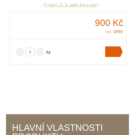
(V úterý 11. 8. může být u vás!)
900 Kč
(vč. DPH)
ks
Přidat
do
košíku
V košíku
máte
ks
.
HLAVNÍ VLASTNOSTI