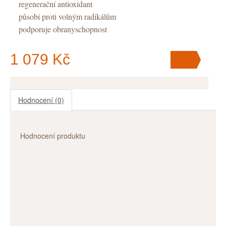
regenerační antioxidant
působí proti volným radikálům
podporuje obranyschopnost
1 079 Kč
Hodnocení
(0)
V košíku
máte
ks
.
Hodnocení produktu