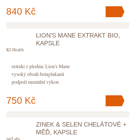
840 Kč
LION'S MANE EXTRAKT BIO,
V košíku
máte
ks
.
KAPSLE
KIKI Health
extrakt z plodnic Lion’s Mane
vysoký obsah betaglukanů
podpoří mentální výkon
750 Kč
ZINEK & SELEN CHELÁTOVÉ +
V košíku
máte
ks
.
MĚĎ, KAPSLE
NaturLabs