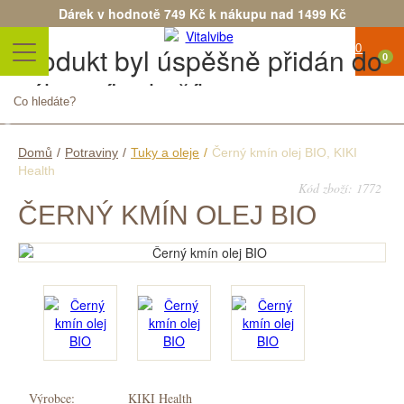
Dárek v hodnotě 749 Kč k nákupu nad 1499 Kč
Produkt byl úspěšně přidán do
0
nákupního košíku
Počet
Celkem
Pokračovat v nákupu
Objednat
Domů
/
Potraviny
/
Tuky a oleje
/
Černý kmín olej BIO, KIKI
Health
Kód zboží: 1772
ČERNÝ KMÍN OLEJ BIO
Výrobce:
KIKI Health