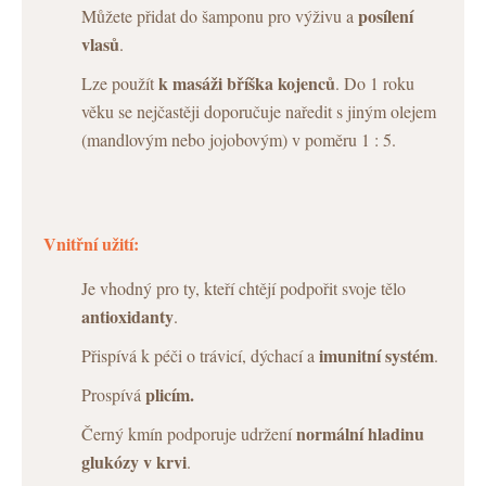
posílení
Můžete přidat do šamponu pro výživu a
vlasů
.
k masáži bříška kojenců
Lze použít
. Do 1 roku
věku se nejčastěji doporučuje naředit s jiným olejem
(mandlovým nebo jojobovým) v poměru 1 : 5.
Vnitřní užití:
Je vhodný pro ty, kteří chtějí podpořit svoje tělo
antioxidanty
.
imunitní systém
Přispívá k péči o trávicí, dýchací a
.
plicím.
Prospívá
normální hladinu
Černý kmín podporuje udržení
glukózy v krvi
.