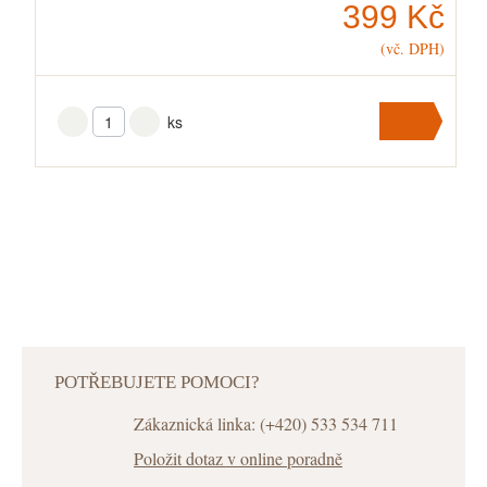
399 Kč
(vč. DPH)
ks
Přidat
do
košíku
V košíku
máte
ks
.
POTŘEBUJETE POMOCI?
Zákaznická linka: (+420) 533 534 711
Položit dotaz v online poradně