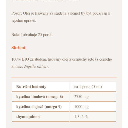
Pozor: Olej je lisovaný za studena a neměl by být používán k
tepelné úpravě.
Balení obsahuje 25 porcí.
Složení:
100% BIO za studena lisovaný olej z černuchy seté (z černého
kmínu;
Nigella sativa
).
Nutriční hodnoty
na 1 porci (5 ml)
kyselina linolová (omega 6)
2750 mg
kyselina olejová (omega 9)
1000 mg
thymoquinon
1,3–2 %