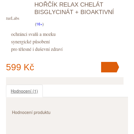
HOŘČÍK RELAX CHELÁT
V košíku
máte
ks
.
BISGLYCINÁT + BIOAKTIVNÍ
NaturLabs
VITAMÍN B6, KAPSLE
(
16×
)
ochránci svalů a mozku
synergické působení
pro tělesné i duševní zdraví
599 Kč
Hodnocení
(1)
V košíku
máte
ks
.
Hodnocení produktu