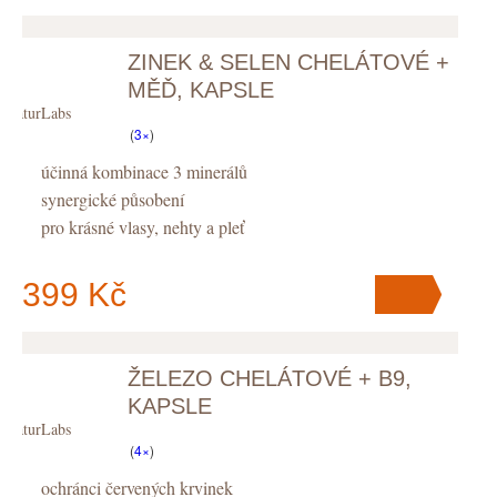
ZINEK & SELEN CHELÁTOVÉ +
V košíku
máte
ks
.
MĚĎ, KAPSLE
NaturLabs
(
3×
)
účinná kombinace 3 minerálů
synergické působení
pro krásné vlasy, nehty a pleť
399 Kč
ŽELEZO CHELÁTOVÉ + B9,
V košíku
máte
ks
.
KAPSLE
NaturLabs
(
4×
)
ochránci červených krvinek