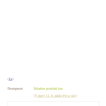
(
1×
)
Dostupnost:
Skladem poslední kus
(V úterý 11. 8. může být u vás!)