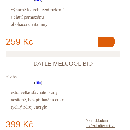
výborné k dochucení pokrmů
s chutí parmazánu
obohacené vitamíny
259 Kč
DATLE MEDJOOL BIO
V košíku
máte
ks
.
Vitalvibe
(
19×
)
extra velké šťavnaté plody
nesířené, bez přidaného cukru
rychlý zdroj energie
Není skladem
399 Kč
Ukázat alternativu