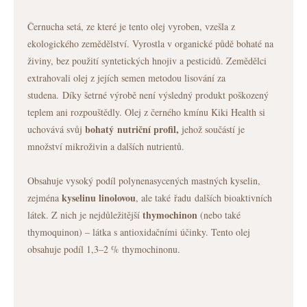
Černucha setá, ze které je tento olej vyroben, vzešla z
ekologického zemědělství. Vyrostla v organické půdě bohaté na
živiny, bez použití syntetických hnojiv a pesticidů. Zemědělci
extrahovali olej z jejích semen metodou lisování za
studena. Díky šetrné výrobě není výsledný produkt poškozený
teplem ani rozpouštědly. Olej z černého kmínu Kiki Health si
bohatý nutriční profil,
uchovává svůj
jehož součástí je
množství mikroživin a dalších nutrientů.
Obsahuje vysoký podíl polynenasycených mastných kyselin,
kyselinu linolovou
zejména
, ale také řadu dalších bioaktivních
thymochinon
látek. Z nich je nejdůležitější
(nebo také
thymoquinon) – látka s antioxidačními účinky. Tento olej
obsahuje podíl 1,3–2 % thymochinonu.