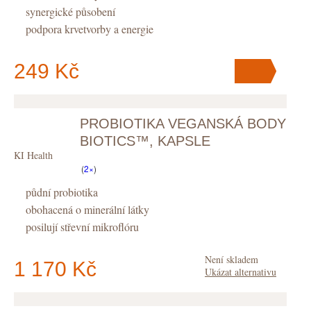
synergické působení
podpora krvetvorby a energie
249 Kč
PROBIOTIKA VEGANSKÁ BODY
V košíku
máte
ks
.
BIOTICS™, KAPSLE
KIKI Health
(
2×
)
půdní probiotika
obohacená o minerální látky
posilují střevní mikroflóru
Není skladem
1 170 Kč
Ukázat alternativu