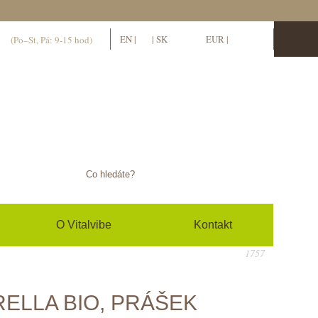
11
EN
|
CS
|
SK
EUR
|
CZK
(Po–St, Pá: 9-15 hod)
hlásit se / zaregistrovat se
0
(prázdný)
Žádné produkty
Doručení zdarma!
Doručení
0 Kč
Celkem
Ceny jsou s DPH
O Vitalvibe
Kontakt
K pokladně
1757
ELLA BIO, PRÁŠEK