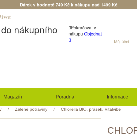
Dárek v hodnotě 749 Kč k nákupu nad 1499 Kč
život
Máte dotaz?
(+420) 533 534 7
n do nákupního
Pokračovat v
nákupu
Objednat
Můj účet:
Při
Magazín
Poradna
Informace
y
/
Zelené potraviny
/
Chlorella BIO, prášek, Vitalvibe
CHLOR