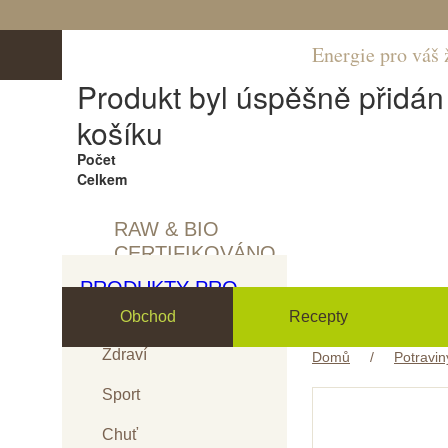
Energie pro váš 
Produkt byl úspěšně přidá
košíku
Počet
Celkem
RAW & BIO
CERTIFIKOVÁNO
PRODUKTY PRO
Obchod
Recepty
Zdraví
Domů
/
Potravin
Sport
Chuť