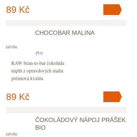
89 Kč
CHOCOBAR MALINA
V košíku
máte
ks
.
Vitalvibe
(
1×
)
RAW bean-to-bar čokoláda
náplň z opravdových malin
prémiová kvalita
89 Kč
ČOKOLÁDOVÝ NÁPOJ PRÁŠEK
V košíku
máte
ks
.
BIO
Vitalvibe