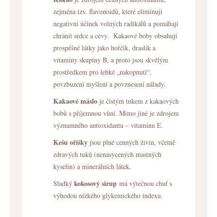
zejména tzv. flavonoidů, které eliminují
negativní účinek volných radikálů a pomáhají
chránit srdce a cévy.
Kakaové boby obsahují
prospěšné látky jako hořčík, draslík a
vitamíny skupiny B, a proto jsou skvělým
prostředkem pro lehké „nakopnutí“,
povzbuzení myšlení a povznesení nálady.
Kakaové máslo
je čistým tukem z kakaových
bobů s příjemnou vůní. Mimo jiné je zdrojem
významného antioxidantu – vitamínu E.
Kešu oříšky
jsou plné cenných živin, včetně
zdravých tuků (nenasycených mastných
kyselin) a minerálních látek.
kokosový sirup
Sladký
má výtečnou chuť s
výhodou nízkého glykemického indexu.