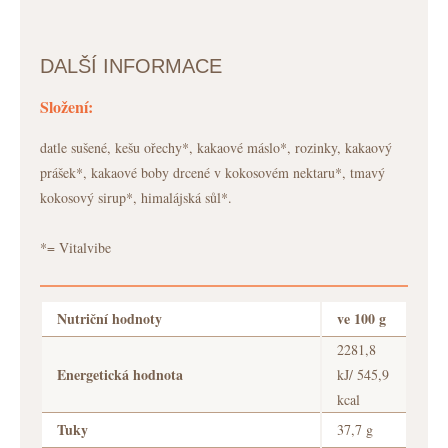
DALŠÍ INFORMACE
Složení:
datle sušené, kešu ořechy*, kakaové máslo*, rozinky, kakaový
prášek*, kakaové boby drcené v kokosovém nektaru*, tmavý
kokosový sirup*, himalájská sůl*.
*= Vitalvibe
Nutriční hodnoty
ve 100 g
2281,8
Energetická hodnota
kJ/ 545,9
kcal
Tuky
37,7 g