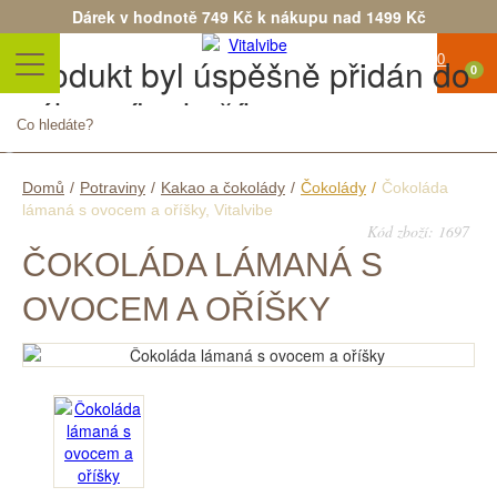
Dárek v hodnotě 749 Kč k nákupu nad 1499 Kč
Produkt byl úspěšně přidán do
0
nákupního košíku
Počet
Celkem
Pokračovat v nákupu
Objednat
Domů
/
Potraviny
/
Kakao a čokolády
/
Čokolády
/
Čokoláda
lámaná s ovocem a oříšky, Vitalvibe
Kód zboží: 1697
ČOKOLÁDA LÁMANÁ S
OVOCEM A OŘÍŠKY