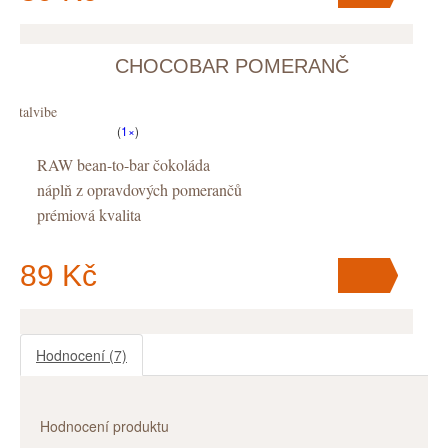
CHOCOBAR POMERANČ
V košíku
máte
ks
.
Vitalvibe
(
1×
)
RAW bean-to-bar čokoláda
náplň z opravdových pomerančů
prémiová kvalita
89 Kč
Hodnocení
(7)
V košíku
máte
ks
.
Hodnocení produktu