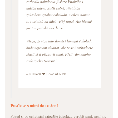
rozhodla nabídnout ji skrze Vitalvibe i
dalším lidem. Začít ručně, rituálním
způsobem vyrábět čokoládu, s cílem naučit
to i ostatní, mi dává velký smysl. Ale hlavně
mě to opravdu moc baví!
Věřím, že vám tato domácí lámaná čokoláda
bude nejenom chutnat, ale že se i rozhodnete
zkusit si ji připravit sami. Přeji vám mnoho
radostného tvoření!“
– s láskou ❤ Love of Raw
Pusťte se s námi do tvoření
Pokud si po ochutnání zatoužíte čokoládu vyrobit sami, není nic