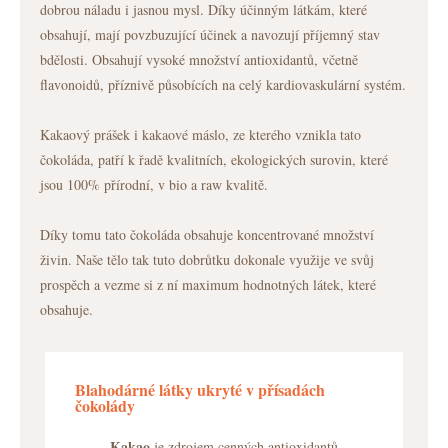
dobrou náladu i jasnou mysl. Díky účinným látkám, které
obsahují, mají povzbuzující účinek a navozují příjemný stav
bdělosti. Obsahují vysoké množství antioxidantů, včetně
flavonoidů, příznivě působících na celý kardiovaskulární systém.
Kakaový prášek i kakaové máslo, ze kterého vznikla tato
čokoláda, patří k řadě kvalitních, ekologických surovin, které
jsou 100% přírodní, v bio a raw kvalitě.
Díky tomu tato čokoláda obsahuje koncentrované množství
živin. Naše tělo tak tuto dobrůtku dokonale využije ve svůj
prospěch a vezme si z ní maximum hodnotných látek, které
obsahuje.
Blahodárné látky ukryté v přísadách
čokolády
Kakao
je zdrojem cenných antioxidantů,