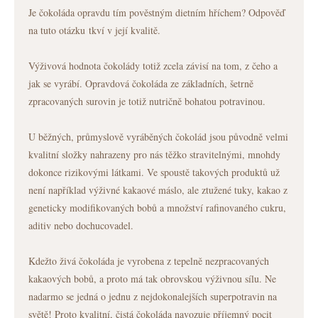
Je čokoláda opravdu tím pověstným dietním hříchem? Odpověď
na tuto otázku tkví v její kvalitě.
Výživová hodnota čokolády totiž zcela závisí na tom, z čeho a
jak se vyrábí. Opravdová čokoláda ze základních, šetrně
zpracovaných surovin je totiž nutričně bohatou potravinou.
U běžných, průmyslově vyráběných čokolád jsou původně velmi
kvalitní složky nahrazeny pro nás těžko stravitelnými, mnohdy
dokonce rizikovými látkami. Ve spoustě takových produktů už
není například výživné kakaové máslo, ale ztužené tuky, kakao z
geneticky modifikovaných bobů a množství rafinovaného cukru,
aditiv nebo dochucovadel.
Kdežto živá čokoláda je vyrobena z tepelně nezpracovaných
kakaových bobů, a proto má tak obrovskou výživnou sílu. Ne
nadarmo se jedná o jednu z nejdokonalejších superpotravin na
světě! Proto kvalitní, čistá čokoláda navozuje příjemný pocit