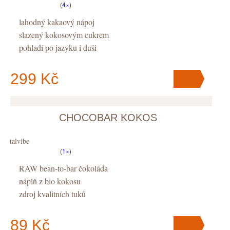
(
4×
)
lahodný kakaový nápoj
slazený kokosovým cukrem
pohladí po jazyku i duši
299 Kč
CHOCOBAR KOKOS
V košíku
máte
ks
.
Vitalvibe
(
1×
)
RAW bean-to-bar čokoláda
náplň z bio kokosu
zdroj kvalitních tuků
89 Kč