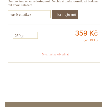
Omlouváme se za nedostupnost.
Nechte si zaslat e-mail, až budeme
mít zboží skladem.
Informujte mě
359 Kč
250 g
(vč. DPH)
Nyní nelze objednat
V košíku
máte
ks
.