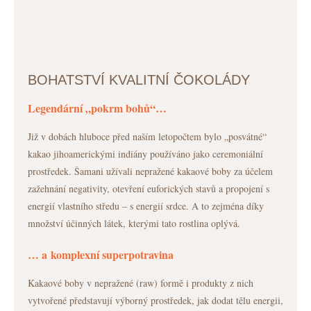
BOHATSTVÍ KVALITNÍ ČOKOLÁDY
Legendární „pokrm bohů“…
Již v dobách hluboce před naším letopočtem bylo „posvátné“
kakao jihoamerickými indiány používáno jako ceremoniální
prostředek. Šamani užívali nepražené kakaové boby za účelem
zažehnání negativity, otevření euforických stavů a propojení s
energií vlastního středu – s energií srdce. A to zejména díky
množství účinných látek, kterými tato rostlina oplývá.
… a komplexní superpotravina
Kakaové boby v nepražené (raw) formě i produkty z nich
vytvořené představují výborný prostředek, jak dodat tělu energii,