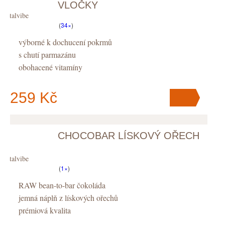
VLOČKY
Vitalvibe
(
34×
)
výborné k dochucení pokrmů
s chutí parmazánu
obohacené vitamíny
259 Kč
CHOCOBAR LÍSKOVÝ OŘECH
V košíku
máte
ks
.
Vitalvibe
(
1×
)
RAW bean-to-bar čokoláda
jemná náplň z lískových ořechů
prémiová kvalita