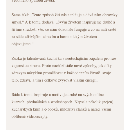
vědomého způsobu života.
Sama říká: „Tento způsob žití nás naplňuje a dává nám obrovský
smysl.“ A k tomu dodává: „Svým životem inspirujeme druhé a
šíříme s radostí vše, co nám dokonale funguje a co na naší cestě
za stále zářivějším zdravím a harmonickým životem
objevujeme.“
Zuzka je talentovaná kuchařka s neutuchajícím zápalem pro raw
veganskou stravu. Proto nachází stále nové způsoby, jak díky
zdravým návykům proměňovat v každodenním životě svoje
tělo, zdraví, a tím i celkově zvyšovat vlastní energii.
Ráda k tomu inspiruje a motivuje druhé na svých online
kurzech, přednáškách a workshopech. Napsala několik (nejen)
kuchařských knih a e-booků, množství článků a natáčí všemi
oblíbené videorecepty.