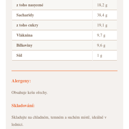
z toho nasycené
18,2 g
Sacharidy
38,4 g
z toho cukry
19,1 g
Vláknina
9,7 g
Bílkoviny
9,6 g
Sůl
1 g
Alergeny:
Obsahuje kešu ořechy.
Skladování:
Skladujte na chladném, temném a suchém místě, ideálně v
lednici.