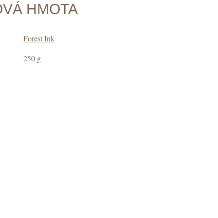
OVÁ HMOTA
Forest Ink
250 g