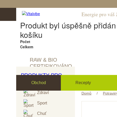
Energie pro váš 
Produkt byl úspěšně přidá
košíku
Počet
Celkem
RAW & BIO
CERTIFIKOVÁNO
PRODUKTY PRO
Obchod
Recepty
Zdraví
Domů
/
Potravin
Sport
Chuť