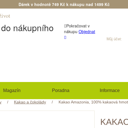
Dárek v hodnotě 749 Kč k nákupu nad 1499 Kč
život
Máte dotaz?
(+420) 533 534 7
n do nákupního
Pokračovat v
nákupu
Objednat
Můj účet:
Při
Magazín
Poradna
Informace
y
/
Kakao a čokolády
/
Kakao Amazonia, 100% kakaová hmota
KAKAO