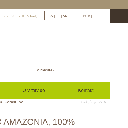
11
EN
|
CS
|
SK
EUR
|
CZK
(Po–St, Pá: 9-15 hod)
hlásit se / zaregistrovat se
0
(prázdný)
O Vitalvibe
Kontakt
Kód zboží: 2101
, Forest Ink
 AMAZONIA, 100%