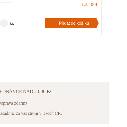
(vč. DPH)
ks
Přidat do košíku
košíku
máte
ks
.
JEDNÁVCE NAD 2 000 KČ
oprava zdarma
asadíme za vás
strom
v lesech ČR.