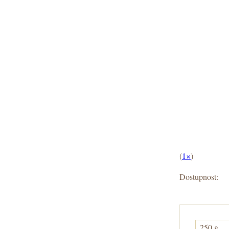
(
1×
)
Dostupnost:
250 g