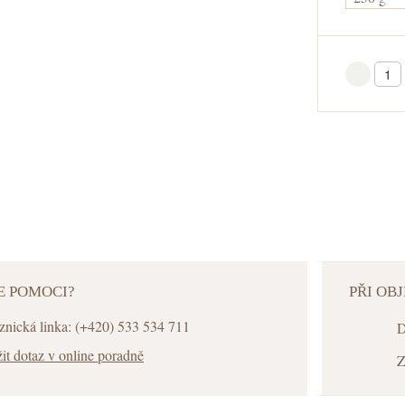
V 
E POMOCI?
PŘI OB
znická linka: (+420) 533 534 711
D
it dotaz v online poradně
Z