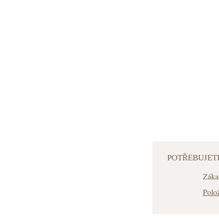
POTŘEBUJET
Záka
Polož