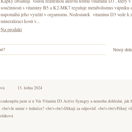
Kapky obsahují vodou ředitelnou aktivní formu vitaminu D3 , který v
součinnosti s vitaminy B5 a K2-MK7 reguluje metabolismus vápníku 
napomáhá jeho využití v organismu. Nedostatek vitaminu D3 vede k 
mineralizaci kostí v...
Na produkt
Nový dot
at?
ová
13. ledna 2024
>zakoupila
jsem si u Vás Vitamin D3 Active Synegry a nemohu dohledat, jak 
. <br/>Je nutné v ledničce?
<br/><br/>Děkuji
za odpověď.
<br/><br/>Pěkný
ví
oláková