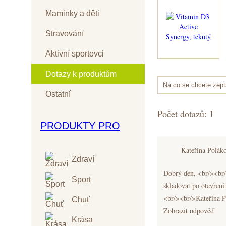
Maminky a děti
Stravování
Aktivní sportovci
Dotazy k produktům
Na co se chcete zept
Ostatní
Počet dotazů: 1
PRODUKTY PRO
Kateřina Polák
Zdraví
Dobrý den,
<br/><br/
Sport
skladovat po otevření
<br/><br/>Kateřina
P
Chuť
Zobrazit odpověď
Krása