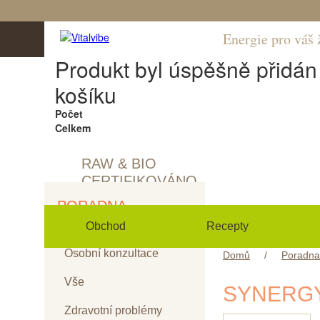
Energie pro váš 
Produkt byl úspěšně přidá
košíku
Počet
Celkem
RAW & BIO
CERTIFIKOVÁNO
PORADNA
Obchod
Recepty
Osobní konzultace
Domů
/
Poradna
Vše
SYNERGY
Zdravotní problémy