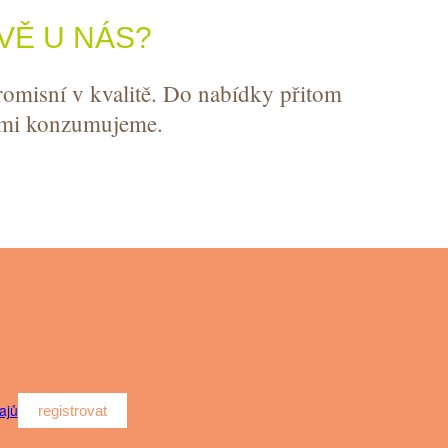
VĚ U NÁS?
omisní v kvalitě. Do nabídky přitom
sami konzumujeme.
ajů
registrovat