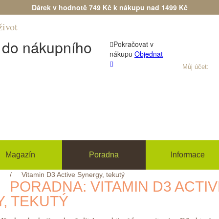
Dárek v hodnotě 749 Kč k nákupu nad 1499 Kč
život
Máte dotaz?
(+420) 533 534 7
n do nákupního
Pokračovat v
nákupu
Objednat
Můj účet:
Při
Magazín
Poradna
Informace
/
Vitamin D3 Active Synergy, tekutý
PORADNA: VITAMIN D3 ACTIV
, TEKUTÝ