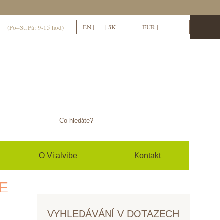
11
EN
|
CS
|
SK
EUR
|
CZK
(Po–St, Pá: 9-15 hod)
hlásit se / zaregistrovat se
0
(prázdný)
O Vitalvibe
Kontakt
E
VYHLEDÁVÁNÍ V DOTAZECH