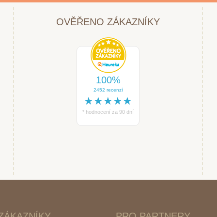
OVĚŘENO ZÁKAZNÍKY
100%
2452 recenzí
★★★★★
* hodnocení za 90 dní
ZÁKAZNÍKY
PRO PARTNERY