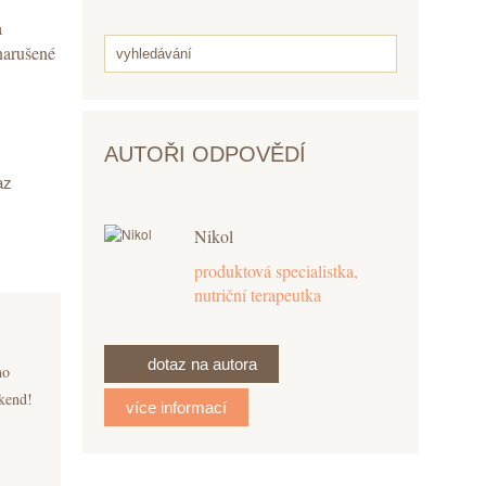
a
narušené
AUTOŘI ODPOVĚDÍ
az
Nikol
produktová specialistka,
nutriční terapeutka
dotaz na autora
ho
kend!
více informací