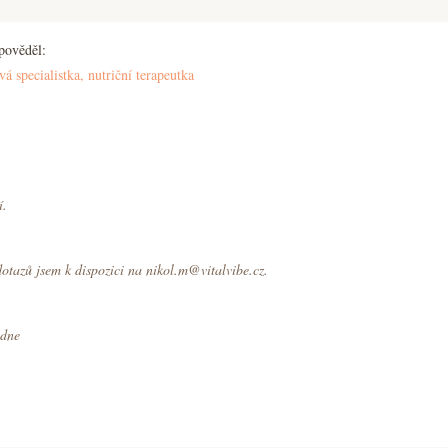
pověděl:
á specialistka, nutriční terapeutka
í.
otazů jsem k dispozici na nikol.m@vitalvibe.cz.
 dne