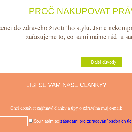
PROČ NAKUPOVAT PRÁ
enci do zdravého životního stylu. Jsme nekompr
zařazujeme to, co sami máme rádi a 
Další důvody
LÍBÍ SE VÁM NAŠE ČLÁNKY?
Chci dostávat zajímavé články a tipy o zdraví na můj e-mail:
Souhlasím se
zásadami pro zpracování osobních úd