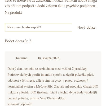
nebo se dostáváte ze zdravotních obtíží. Funkční houba chaga
vás při tom podpoří a dodá vašemu tělu i psychice potřebnou...
Na produkt
Nový dotaz
Na co se chcete zeptat?
Počet dotazů: 2
Katarina
18. května 2023
Dobrý den, nemohu se rozhodnout mezi vašimi 2 produkty.
Potřebovala bych posílit imunitní systém a zlepšit pokožku pleti,
odolnost vůči stresu, dále trpím na cysty v prsou, rozhozený
hormonální systém a křečové žíly. Zaujaly mě produkty Chaga BIO
tinktura a Reishi BIO tinktura . která z těchto dvou bude vhodnější
pro mé potřeby, prosím Vás? Předem děkuji
Zobrazit odpověď