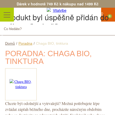
Dárek v hodnotě 749 Kč k nákupu nad 1499 Kč
Produkt byl úspěšně přidán do
0
nákupního košíku
Počet
Celkem
Pokračovat v nákupu
Objednat
Domů
/
Poradna
/
Chaga BIO, tinktura
PORADNA: CHAGA BIO,
TINKTURA
Chcete být odolnější a vytrvalejší? Možná potřebujete lépe
zvládat zápřah běžného dne, procházíte náročným obdobím