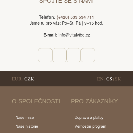
SPOJTE SE S NÁMI
Telefon:
(+420) 533 534 711
Jsme tu pro vás: Po–St, Pá | 9–15 hod.
E-mail:
info@vitalvibe.cz
EUR
CZK
EN
CS
SK
|
|
|
O SPOLEČNOSTI
PRO ZÁKAZNÍKY
Naše mise
Doprava a platby
Naše historie
Věrnostní program