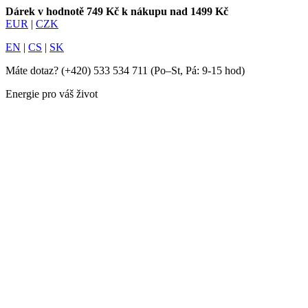
Dárek v hodnotě 749 Kč k nákupu nad 1499 Kč
EUR
|
CZK
EN
|
CS
|
SK
Máte dotaz?
(+420) 533 534 711
(Po–St, Pá: 9-15 hod)
Energie pro váš život