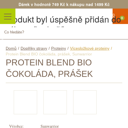
Dárek v hodnotě 749 Kč k nákupu nad 1499 Kč
Produkt byl úspěšně přidán do
0
nákupního košíku
Žádné
Počet
produkty
Celkem
Pokračovat v nákupu
Objednat
Domů
/
Doplňky stravy
/
Proteiny
/
Vícesložkové proteiny
/
Doručení
Protein Blend BIO čokoláda, prášek, Sunwarrior
zdarma!
PROTEIN BLEND BIO
Doručení
ČOKOLÁDA, PRÁŠEK
0 Kč
Celkem
Ceny
jsou s
DPH
Výrobce:
Sunwarrior