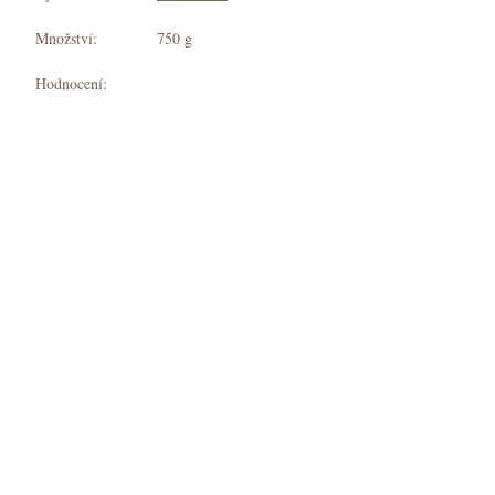
K
Množství:
750 g
pokladně
Hodnocení: